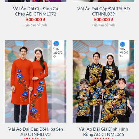
Vải Áo Dài Gia Đình Cá
Vải Áo Dài Cặp Đôi Tết AD
Chép AD CTNML072
CTNML039
500.000
₫
500.000
₫
Giá bán cố định
Giá bán cố định
Vải Áo Dài Cặp Đôi Hoa Sen
Vải Áo Dài Gia Đình Hình
AD CTNML073
Rồng AD CTNML065