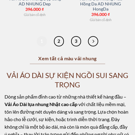
AD NHUNG Dep
Hồng Da AD NHUNG
HongDa
396.000
₫
396.000
₫
Giá bán cố định
Giá bán cố định
1
2
3
Xem tất cả màu vải nhung
VẢI ÁO DÀI SỰ KIỆN NGỒI SUI SANG
TRỌNG
Dòng sản phẩm đỉnh cao từ những nhà thiết kế hàng đầu –
Vải Áo Dài lụa nhung Nhật cao cấp
với chất liệu mềm mại,
tôn lên đường nét duyên dáng và sang trọng. Lựa chọn hoàn
hảo cho lễ cưới, sự kiện, hoặc trình diễn thời trang. Đây
không chỉ là một bộ áo dài, mà còn là món quà đẳng cấp, đầy
ý nghĩa – thay lời trân trọng gửi đến những người phụ nữ có