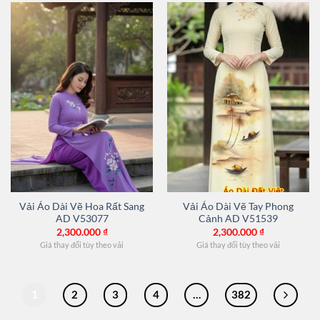
Vải Áo Dài Vẽ Hoa Rất Sang
Vải Áo Dài Vẽ Tay Phong
AD V53077
Cảnh AD V51539
2,300.000
₫
2,300.000
₫
Giá thay đổi tùy theo vải
Giá thay đổi tùy theo vải
1
2
3
4
…
382