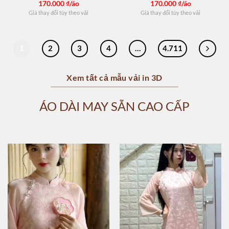
170.000
₫/áo
170.000
₫/áo
Giá thay đổi tùy theo vải
Giá thay đổi tùy theo vải
1
2
3
4
…
4.711
Xem tất cả mẫu vải in 3D
ÁO DÀI MAY SẴN CAO CẤP