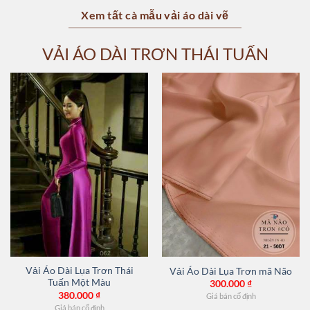
Xem tất cà mẫu vải áo dài vẽ
VẢI ÁO DÀI TRƠN THÁI TUẤN
Vải Áo Dài Lụa Trơn Thái
Vải Áo Dài Lụa Trơn mã Não
Tuấn Một Màu
300.000
₫
380.000
₫
Giá bán cố định
Giá bán cố định