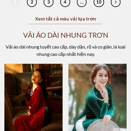
1
2
3
4
…
10
Xem tất cả màu vải lụa trơn
VẢI ÁO DÀI NHUNG TRƠN
Vải áo dài nhung tuyết cao cấp, dày dặn, rũ và co giãn, là loại
nhung cao cấp nhất hiện nay.