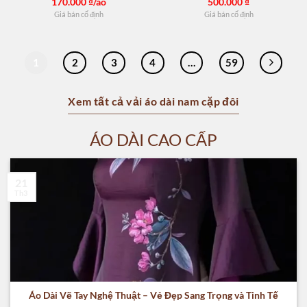
170.000
₫/áo
500.000
₫
Giá bán cố định
Giá bán cố định
1
2
3
4
…
59
Xem tất cả vải áo dài nam cặp đôi
ÁO DÀI CAO CẤP
21
Th3
Áo Dài Vẽ Tay Nghệ Thuật – Vẻ Đẹp Sang Trọng và Tinh Tế