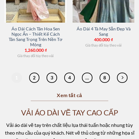
Áo Dài Cách Tân Hoa Sen
Áo Dài 4 Tà May Sẵn Đẹp Và
Ngọc Ẩn – Thiết Kế Cách
Sang
Tân Sang Trọng Trên Nền Tơ
400.000
₫
Mỏng
Giá thay đổi tùy theo vải
1,260.000
₫
Giá thay đổi tùy theo vải
1
2
3
4
…
8
Xem tất cả
VẢI ÁO DÀI VẼ TAY CAO CẤP
Vải áo dài vẽ tay trên chất liệu lụa thái tuấn hoặc nhung tùy
theo nhu cầu của quý khách. Nét vẽ thủ công từ những họa sĩ