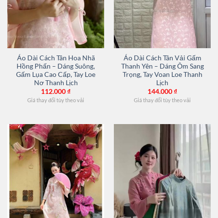
Áo Dài Cách Tân Hoa Nhã
Áo Dài Cách Tân Vải Gấm
Hồng Phấn – Dáng Suông,
Thanh Yên – Dáng Ôm Sang
Gấm Lụa Cao Cấp, Tay Loe
Trọng, Tay Voan Loe Thanh
Nơ Thanh Lịch
Lịch
112.000
₫
144.000
₫
Giá thay đổi tùy theo vải
Giá thay đổi tùy theo vải