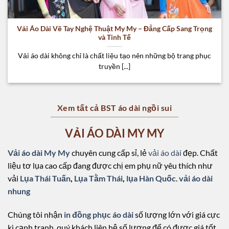
Vải Áo Dài Vẽ Tay Nghệ Thuật My My – Đẳng Cấp Sang Trọng
và Tinh Tế
Vải áo dài không chỉ là chất liệu tạo nên những bộ trang phục
truyền [...]
Xem tất cả BST áo dài ngồi sui
VẢI ÁO DÀI MY MY
Vải áo dài My My
chuyên cung cấp sỉ, lẻ
vải áo dài
đẹp. Chất
liệu tơ lụa cao cấp đang được chị em phụ nữ yêu thích như
vải
Lụa Thái Tuấn
,
Lụa Tằm Thái
,
lụa Hàn Quốc
.
vải áo dài
nhung
Chúng tôi nhận
in đồng phục áo dài
số lượng lớn với giá cực
kì cạnh tranh, quý khách liên hệ số lượng để có được giá tốt