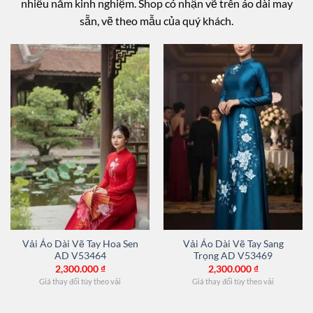
nhiều năm kinh nghiệm. Shop có nhận vẽ trên áo dài may
sẵn, vẽ theo mẫu của quý khách.
Vải Áo Dài Vẽ Tay Hoa Sen
Vải Áo Dài Vẽ Tay Sang
AD V53464
Trọng AD V53469
2,300.000
₫
2,300.000
₫
Giá thay đổi tùy theo vải
Giá thay đổi tùy theo vải