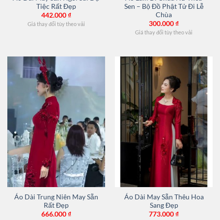
Tiệc Rất Đẹp
Sen – Bộ Đồ Phật Tử Đi Lễ
Chùa
442.000
₫
300.000
₫
Giá thay đổi tùy theo vải
Giá thay đổi tùy theo vải
Áo Dài Trung Niên May Sẵn
Áo Dài May Sẵn Thêu Hoa
Rất Đẹp
Sang Đẹp
666.000
₫
773.000
₫