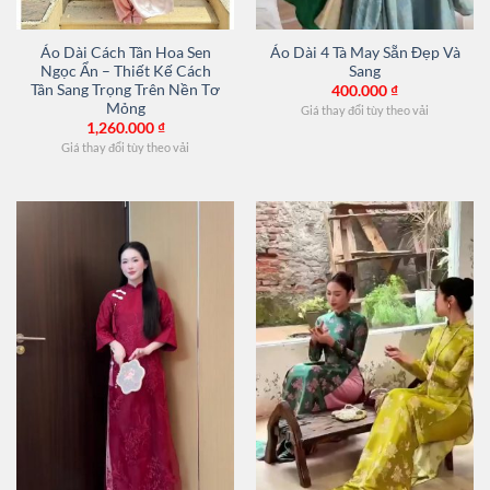
Áo Dài Cách Tân Hoa Sen
Áo Dài 4 Tà May Sẵn Đẹp Và
Ngọc Ẩn – Thiết Kế Cách
Sang
Tân Sang Trọng Trên Nền Tơ
400.000
₫
Mỏng
Giá thay đổi tùy theo vải
1,260.000
₫
Giá thay đổi tùy theo vải