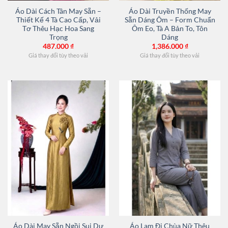
Áo Dài Cách Tân May Sẵn –
Áo Dài Truyền Thống May
Thiết Kế 4 Tà Cao Cấp, Vải
Sẵn Dáng Ôm – Form Chuẩn
Tơ Thêu Hạc Hoa Sang
Ôm Eo, Tà A Bản To, Tôn
Trọng
Dáng
487.000
₫
1,386.000
₫
Giá thay đổi tùy theo vải
Giá thay đổi tùy theo vải
Áo Dài May Sẵn Ngồi Sui Dự
Áo Lam Đi Chùa Nữ Thêu