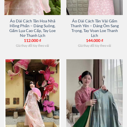
Áo Dài Cách Tân Hoa Nhã
Áo Dài Cách Tân Vải Gấm
Hồng Phấn – Dáng Suông,
Thanh Yên – Dáng Ôm Sang
Gấm Lụa Cao Cấp, Tay Loe
Trọng, Tay Voan Loe Thanh
Nơ Thanh Lịch
Lịch
112.000
₫
144.000
₫
Giá thay đổi tùy theo vải
Giá thay đổi tùy theo vải