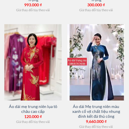
993.000
₫
300.000
₫
Giá thay đổi tùy theo vải
Giá thay đổi tùy theo vải
Áo dài mẹ trung niên lụa tô
Áo dài Mẹ trung niên màu
châu cao cấp
xanh cổ vịt chất liệu nhung
đính kết đá thủ công
120.000
₫
9,660.000
₫
Giá thay đổi tùy theo vải
Giá thay đổi tùy theo vải