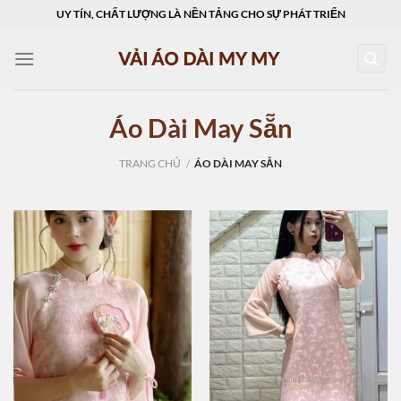
Skip
UY TÍN, CHẤT LƯỢNG LÀ NỀN TẢNG CHO SỰ PHÁT TRIỂN
to
content
Áo Dài May Sẵn
TRANG CHỦ
/
ÁO DÀI MAY SẴN