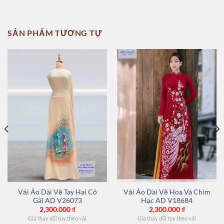
SẢN PHẨM TƯƠNG TỰ
Vải Áo Dài Vẽ Tay Hai Cô
Vải Áo Dài Vẽ Hoa Và Chim
Gái AD V26073
Hạc AD V18684
2,300.000
₫
2,300.000
₫
Giá thay đổi tùy theo vải
Giá thay đổi tùy theo vải