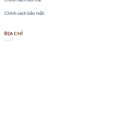
dài
,
Vẽ áo dài nghệ thuật My My design
Chính sách bảo mật.
ĐỊA CHỈ