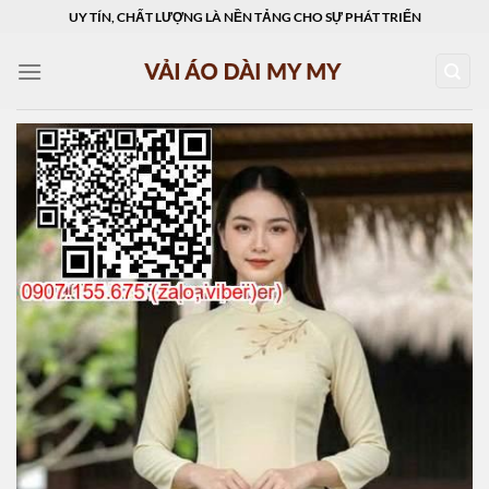
Skip
UY TÍN, CHẤT LƯỢNG LÀ NỀN TẢNG CHO SỰ PHÁT TRIỂN
to
content