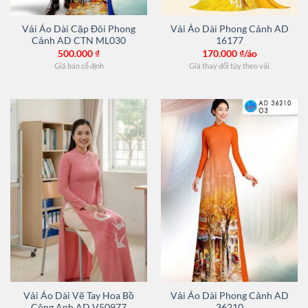
Vải Áo Dài Cặp Đôi Phong
Vải Áo Dài Phong Cảnh AD
Cảnh AD CTN ML030
16177
500.000
₫
170.000
₫/áo
Giá bán cố định
Giá thay đổi tùy theo vải
Vải Áo Dài Vẽ Tay Hoa Bồ
Vải Áo Dài Phong Cảnh AD
Công Anh AD V50977
36210