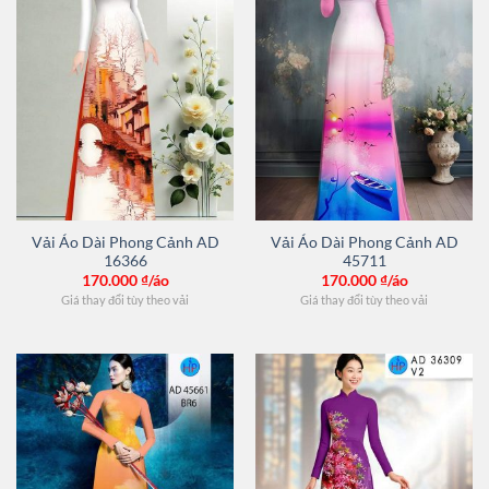
Vải Áo Dài Phong Cảnh AD
Vải Áo Dài Phong Cảnh AD
16366
45711
170.000
₫/áo
170.000
₫/áo
Giá thay đổi tùy theo vải
Giá thay đổi tùy theo vải