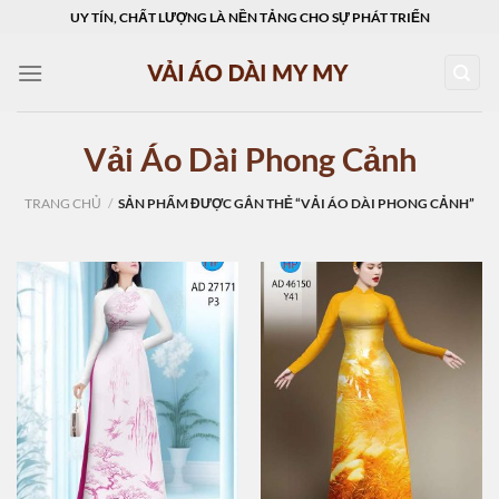
Skip
UY TÍN, CHẤT LƯỢNG LÀ NỀN TẢNG CHO SỰ PHÁT TRIỂN
to
content
Vải Áo Dài Phong Cảnh
TRANG CHỦ
/
SẢN PHẨM ĐƯỢC GẮN THẺ “VẢI ÁO DÀI PHONG CẢNH”