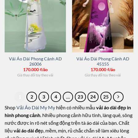
Vải Áo Dài Phong Cảnh AD
Vải Áo Dài Phong Cảnh AD
26006
45155
170.000
₫/áo
170.000
₫/áo
Giá thay đổi tùy theo vải
Giá thay đổi tùy theo vải
1
2
3
4
…
23
24
25
Shop
Vải Áo Dài My My
hiện có nhiều mẫu
vải áo dài đẹp in
hình phong cảnh
. Nhiều phong cảnh hữu tình, làng quê, sông
nước được in rõ nét sống động trện tà áo dài của bạn. Chất
liệu
vải áo dài đẹ
p, mềm, mịn, rủ chắc chắn sẽ làm xiêu lòng