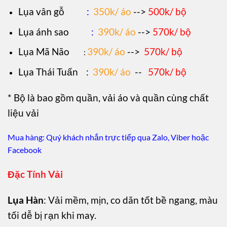
Lụa vân gỗ
:
350k/ áo
-->
500k/ bộ
Lụa ánh sao
:
390k/ áo
-->
570k/ bộ
Lụa Mã Não
390k/ áo
-->
570k/ bộ
:
Lụa Thái Tuấn
:
390k/ áo
--
570k/ bộ
* Bộ là bao gồm quần, vải áo và quần cùng chất
liệu vải
Mua hàng: Quý khách nhắn trực tiếp qua Zalo, Viber hoặc
Facebook
Đặc Tính Vải
Lụa Hàn
: Vải mềm, mịn, co dãn tốt bề ngang, màu
tối dễ bị rạn khi may.