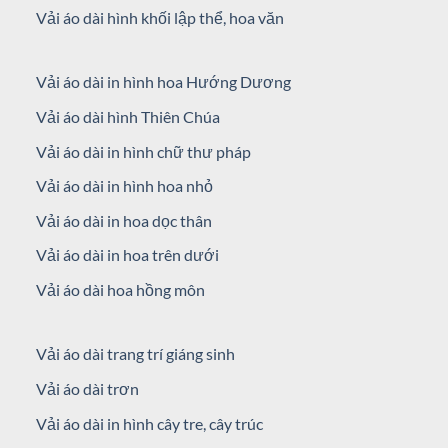
khiến chị em mê mẩn như là vải áo dài lụa Hàn Quốc, vải áo
Vải áo dài hình khối lập thể, hoa văn
dài lụa tằm thái, Vải áo dài lụa Nhật, vải áo dài siêu lụa, vải áo
dài lụa bảo anh, vải áo dài lụa vân gỗ. Tùy vào vóc dáng, thời
tiết, đặc trưng công việc mà phụ nữ Việt lựa chọn cho bạn bè
Vải áo dài in hình hoa Hướng Dương
các loại vải áo dài khác nhau.
Vải áo dài hình Thiên Chúa
Vải áo dài in hình chữ thư pháp
Vải áo dài in hình hoa nhỏ
Vải áo dài in hoa dọc thân
Vải áo dài in hoa trên dưới
Vải áo dài hoa hồng môn
Vải áo dài trang trí giáng sinh
Vải áo dài trơn
Vải áo dài in hình cây tre, cây trúc