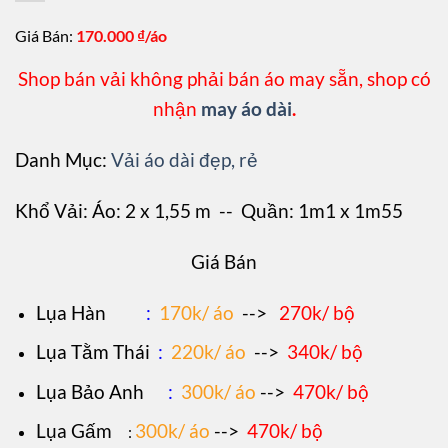
Giá Bán:
170.000
₫/áo
Shop bán vải không phải bán áo may sẵn, shop có
nhận
may áo dài
.
Danh Mục:
Vải áo dài đẹp, rẻ
Khổ Vải: Áo: 2 x 1,55 m -- Quần: 1m1 x 1m55
Giá Bán
L
ụa Hàn
:
170k/ áo
-->
270k/ bộ
Lụa Tằm Thái
:
220k/ áo
-->
340k/ bộ
Lụa Bảo Anh
:
300k/ áo
-->
470k/ bộ
Lụa Gấm
300k/ áo
-->
470k/ bộ
: