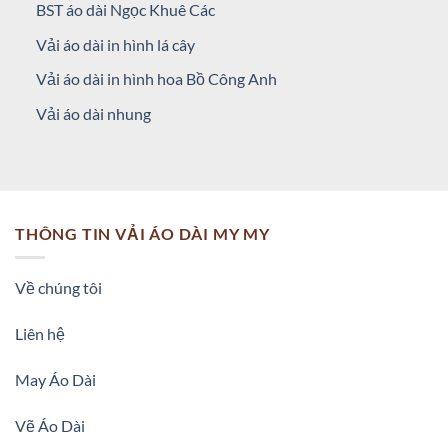
BST áo dài Ngọc Khuê Các
Vải áo dài in hình lá cây
Vải áo dài in hình hoa Bồ Công Anh
Vải áo dài nhung
THÔNG TIN VẢI ÁO DÀI MY MY
Vải Áo Dài Phong Cảnh vừa thiết kế vừa ra AD 16177
tôn
Về chúng tôi
dáng ngọc
Khi chọn vải áo dài đồng phục chị em phụ nữ Việt Nam
Liên hệ
thường chọn chất liệu lụa vân gỗ vì nó là loại vải phù hợp với
May Áo Dài
nhiều dáng . Một số các chị em lại thích vải áo dài siêu lụa vì
độ rủ nó mang lại vẻ thướt tha cho người măc. Chỉ cần biết
Vẽ Áo Dài
bản thân muốn gì và hiểu về xinh xắn của các loại vải áo dài