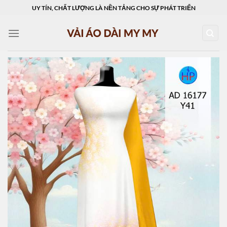
Skip
UY TÍN, CHẤT LƯỢNG LÀ NỀN TẢNG CHO SỰ PHÁT TRIỂN
to
content