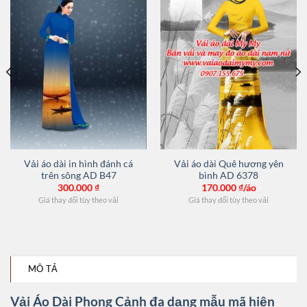
Vải áo dài in hình đánh cá
Vải áo dài Quê hương yên
trên sông AD B47
bình AD 6378
300.000
₫
170.000
₫/áo
Giá thay đổi tùy theo vải
Giá thay đổi tùy theo vải
MÔ TẢ
Vải Áo Dài Phong Cảnh đa dạng mẫu mã hiện