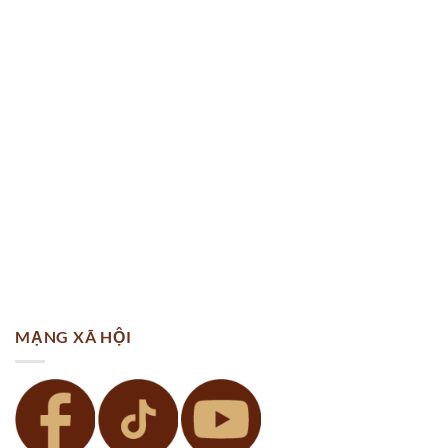
MẠNG XÃ HỘI
Vải Áo Dài Phong Cảnh đa dạng mẫu mã hiện nay AD 16177
vừa thiết kế