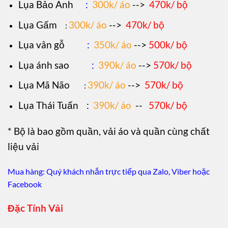
Lụa Bảo Anh
:
300k/ áo
-->
470k/ bộ
Lụa Gấm
300k/ áo
-->
470k/ bộ
:
Lụa vân gỗ
:
350k/ áo
-->
500k/ bộ
Lụa ánh sao
:
390k/ áo
-->
570k/ bộ
Lụa Mã Não
390k/ áo
-->
570k/ bộ
:
Lụa Thái Tuấn
:
390k/ áo
--
570k/ bộ
* Bộ là bao gồm quần, vải áo và quần cùng chất
liệu vải
Mua hàng: Quý khách nhắn trực tiếp qua Zalo, Viber hoặc
Facebook
Đặc Tính Vải