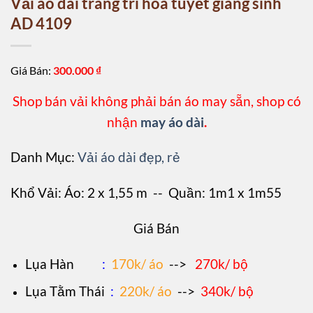
Vải áo dài trang trí hoa tuyết giáng sinh
AD 4109
Giá Bán:
300.000
₫
Shop bán vải không phải bán áo may sẵn, shop có
nhận
may áo dài
.
Danh Mục:
Vải áo dài đẹp, rẻ
Khổ Vải: Áo: 2 x 1,55 m -- Quần: 1m1 x 1m55
Giá Bán
L
ụa Hàn
:
170k/ áo
-->
270k/ bộ
Lụa Tằm Thái
:
220k/ áo
-->
340k/ bộ