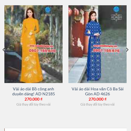
Vải áo dài Bồ công anh
Vải áo dài Hoa văn Cô Ba Sài
duyên dáng! AD N2185
Gòn AD 4626
270.000
₫
270.000
₫
Giá thay đổi tùy theo vải
Giá thay đổi tùy theo vải