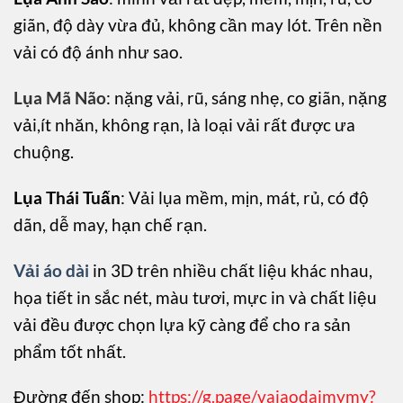
giãn, độ dày vừa đủ, không cần may lót. Trên nền
vải có độ ánh như sao.
Lụa Mã Não
: nặng vải, rũ, sáng nhẹ, co giãn, nặng
vải,ít nhăn, không rạn, là loại vải rất được ưa
chuộng.
Lụa Thái Tuấn
: Vải lụa mềm, mịn, mát, rủ, có độ
dãn, dễ may, hạn chế rạn.
Vải áo dài
in 3D trên nhiều chất liệu khác nhau,
họa tiết in sắc nét, màu tươi, mực in và chất liệu
vải đều được chọn lựa kỹ càng để cho ra sản
phẩm tốt nhất.
Đường đến shop:
https://g.page/vaiaodaimymy?