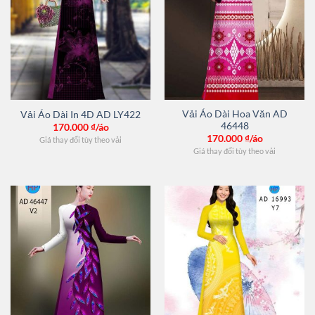
Vải Áo Dài Hoa Văn AD
Vải Áo Dài In 4D AD LY422
46448
170.000
₫/áo
170.000
₫/áo
Giá thay đổi tùy theo vải
Giá thay đổi tùy theo vải