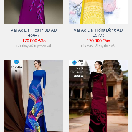
Vải Áo Dài Hoa In 3D AD
Vải Áo Dài Trống Đồng AD
46447
16993
170.000
₫/áo
170.000
₫/áo
Giá thay đổi tùy theo vải
Giá thay đổi tùy theo vải