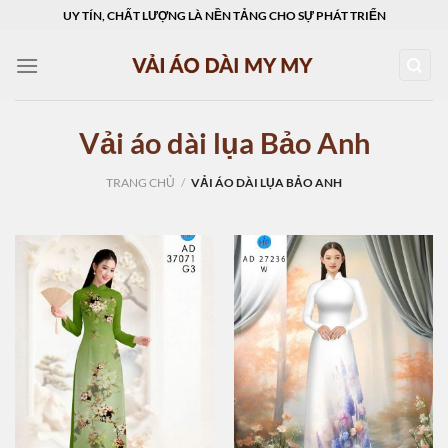
Skip
UY TÍN, CHẤT LƯỢNG LÀ NỀN TẢNG CHO SỰ PHÁT TRIỂN
to
content
Vải áo dài lụa Bảo Anh
TRANG CHỦ
/
VẢI ÁO DÀI LỤA BẢO ANH