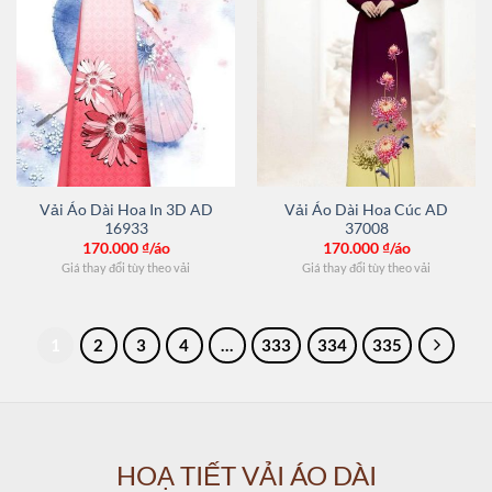
Vải Áo Dài Hoa In 3D AD
Vải Áo Dài Hoa Cúc AD
16933
37008
170.000
₫/áo
170.000
₫/áo
Giá thay đổi tùy theo vải
Giá thay đổi tùy theo vải
1
2
3
4
…
333
334
335
HOẠ TIẾT VẢI ÁO DÀI