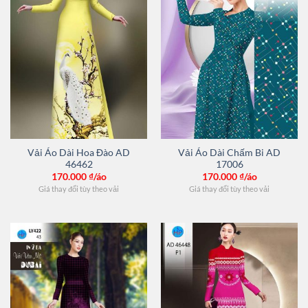
Vải Áo Dài Hoa Đào AD
Vải Áo Dài Chấm Bi AD
46462
17006
170.000
₫/áo
170.000
₫/áo
Giá thay đổi tùy theo vải
Giá thay đổi tùy theo vải