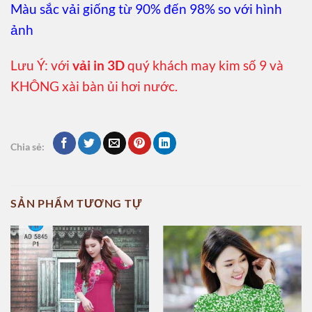
Màu sắc vải giống từ 90% đến 98% so với hình
ảnh
Lưu Ý: với
vải in 3D
quý khách may kim số 9 và
KHÔNG xài bàn ủi hơi nước.
Chia sẻ:
SẢN PHẨM TƯƠNG TỰ