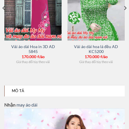
Vải áo dài Hoa in 3D AD
Vải áo dài hoa lá đều AD
5845
KC5200
170.000
₫/áo
170.000
₫/áo
Giá thay đổi tùy theo vải
Giá thay đổi tùy theo vải
MÔ TẢ
Nhận
may áo dài