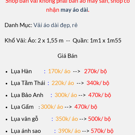
Shop bán vải không phải bán áo may sẵn, shop có
nhận
may áo dài
.
Danh Mục:
Vải áo dài đẹp, rẻ
Khổ Vải: Áo: 2 x 1,55 m -- Quần: 1m1 x 1m55
Giá Bán
L
ụa Hàn
:
170k/ áo
-->
270k/ bộ
Lụa Tằm Thái
:
220k/ áo
-->
340k/ bộ
Lụa Bảo Anh
:
300k/ áo
-->
470k/ bộ
Lụa Gấm
300k/ áo
-->
470k/ bộ
:
Lụa vân gỗ
:
350k/ áo
-->
500k/ bộ
Lụa ánh sao
:
390k/ áo
-->
570k/ bộ