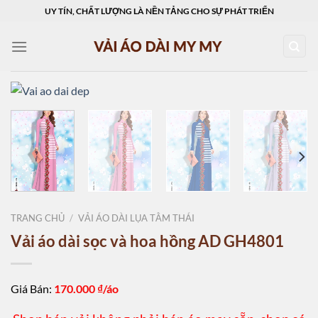
Skip
UY TÍN, CHẤT LƯỢNG LÀ NỀN TẢNG CHO SỰ PHÁT TRIỂN
to
content
TRANG CHỦ
/
VẢI ÁO DÀI LỤA TẰM THÁI
Vải áo dài sọc và hoa hồng AD GH4801
Giá Bán:
170.000
₫/áo