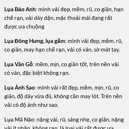
Lụa Bảo Anh
: mình vải đẹp, mềm, rũ, co giãn, hạn
chế rạn, vải dày dặn, mặc thoải mái đang rất
được ưa chuộng
Lụa Đông Hưng, lụa gấm
: mình vải đẹp, mềm, rũ,
co giãn, may hạn chế rạn, vải có vân, sờ mát tay.
Lụa Vân Gỗ
: mềm, mịn, co giãn tốt, trên nền vải
có vân, đặc biệt không rạn.
Lụa Ánh Sao
: mình vải rất đẹp, mềm, mịn, rũ, co
giãn, độ dày vừa đủ, không cần may lót. Trên nền
vải có độ ánh như sao.
Lụa Mã Não
: nặng vải, rũ, sáng nhẹ, co giãn, nặng
vải,ít nhăn, không rạn, là loại vải rất được ưa