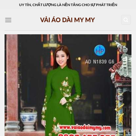
Skip
UY TÍN, CHẤT LƯỢNG LÀ NỀN TẢNG CHO SỰ PHÁT TRIỂN
to
content