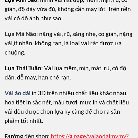
giãn, độ dày vừa đủ, không cần may lót. Trên nền
vải có độ ánh như sao.
Lụa Mã Não
: nặng vải, rũ, sáng nhẹ, co giãn, nặng
vải,ít nhăn, không rạn, là loại vải rất được ưa
chuộng.
Lụa Thái Tuấn
: Vải lụa mềm, mịn, mát, rủ, có độ
dãn, dễ may, hạn chế rạn.
Vải áo dài
in 3D trên nhiều chất liệu khác nhau,
họa tiết in sắc nét, màu tươi, mực in và chất liệu
vải đều được chọn lựa kỹ càng để cho ra sản
phẩm tốt nhất.
Đường đến shop:
https://g.page/vaiaodaimymy?