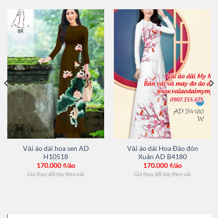
Vải áo dài hoa sen AD
Vải áo dài Hoa Đào đón
H10518
Xuân AD B4180
170.000
₫/áo
170.000
₫/áo
Giá thay đổi tùy theo vải
Giá thay đổi tùy theo vải