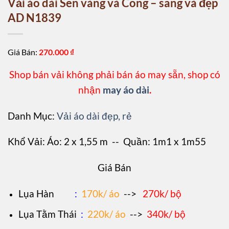
Vải áo dài Sen vàng và Công – sang và đẹp
AD N1839
Giá Bán:
270.000
₫
Shop bán vải không phải bán áo may sẵn, shop có
nhận
may áo dài
.
Danh Mục:
Vải áo dài đẹp, rẻ
Khổ Vải: Áo: 2 x 1,55 m -- Quần: 1m1 x 1m55
Giá Bán
L
ụa Hàn
:
170k/ áo
-->
270k/ bộ
Lụa Tằm Thái
:
220k/ áo
-->
340k/ bộ