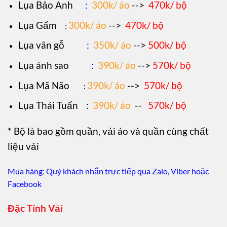
Lụa Bảo Anh
:
300k/ áo
-->
470k/ bộ
Lụa Gấm
300k/ áo
-->
470k/ bộ
:
Lụa vân gỗ
:
350k/ áo
-->
500k/ bộ
Lụa ánh sao
:
390k/ áo
-->
570k/ bộ
Lụa Mã Não
390k/ áo
-->
570k/ bộ
:
Lụa Thái Tuấn
:
390k/ áo
--
570k/ bộ
* Bộ là bao gồm quần, vải áo và quần cùng chất
liệu vải
Mua hàng: Quý khách nhắn trực tiếp qua Zalo, Viber hoặc
Facebook
Đặc Tính Vải