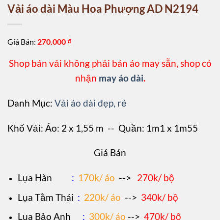
Vải áo dài Màu Hoa Phượng AD N2194
Giá Bán:
270.000
₫
Shop bán vải không phải bán áo may sẵn, shop có
nhận
may áo dài
.
Danh Mục:
Vải áo dài đẹp, rẻ
Khổ Vải: Áo: 2 x 1,55 m -- Quần: 1m1 x 1m55
Giá Bán
L
ụa Hàn
:
170k/ áo
-->
270k/ bộ
Lụa Tằm Thái
:
220k/ áo
-->
340k/ bộ
Lụa Bảo Anh
:
300k/ áo
-->
470k/ bộ