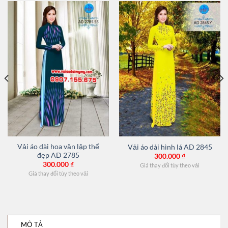
Vải áo dài hoa văn lập thể
Vải áo dài hình lá AD 2845
đẹp AD 2785
300.000
₫
300.000
₫
Giá thay đổi tùy theo vải
Giá thay đổi tùy theo vải
MÔ TẢ