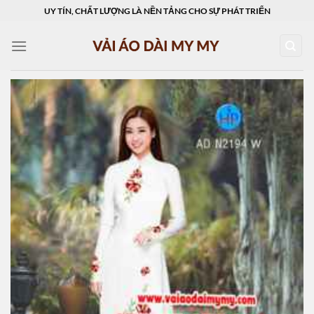
Skip
UY TÍN, CHẤT LƯỢNG LÀ NỀN TẢNG CHO SỰ PHÁT TRIỂN
to
content