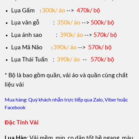
Lụa Gấm
300k/ áo
-->
470k/ bộ
:
Lụa vân gỗ
:
350k/ áo
-->
500k/ bộ
Lụa ánh sao
:
390k/ áo
-->
570k/ bộ
Lụa Mã Não
390k/ áo
-->
570k/ bộ
:
Lụa Thái Tuấn
:
390k/ áo
--
570k/ bộ
* Bộ là bao gồm quần, vải áo và quần cùng chất
liệu vải
Mua hàng: Quý khách nhắn trực tiếp qua Zalo, Viber hoặc
Facebook
Đặc Tính Vải
Lụa Hàn
: Vải mềm, mịn, co dãn tốt bề ngang, màu