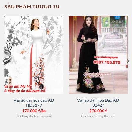
SẢN PHẨM TƯƠNG TỰ
Vải áo dài hoa đào AD
Vải áo dài Hoa Đào AD
HD5179
B2427
170.000
₫/áo
270.000
₫
Giá thay đổi tùy theo vải
Giá thay đổi tùy theo vải