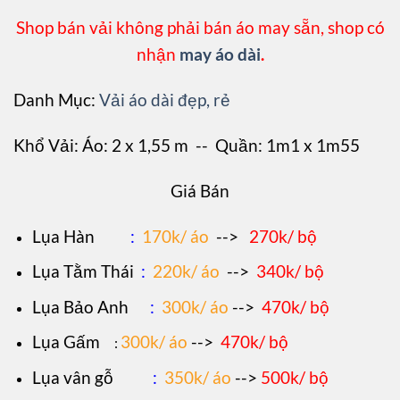
Shop bán vải không phải bán áo may sẵn, shop có
nhận
may áo dài
.
Danh Mục:
Vải áo dài đẹp, rẻ
Khổ Vải: Áo: 2 x 1,55 m -- Quần: 1m1 x 1m55
Giá Bán
L
ụa Hàn
:
170k/ áo
-->
270k/ bộ
Lụa Tằm Thái
:
220k/ áo
-->
340k/ bộ
Lụa Bảo Anh
:
300k/ áo
-->
470k/ bộ
Lụa Gấm
300k/ áo
-->
470k/ bộ
:
Lụa vân gỗ
:
350k/ áo
-->
500k/ bộ