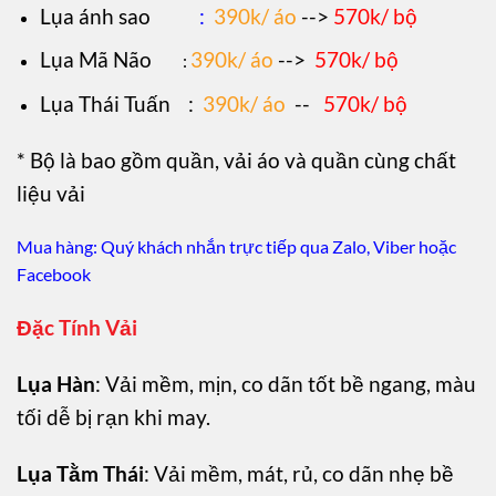
Lụa ánh sao
:
390k/ áo
-->
570k/ bộ
Lụa Mã Não
390k/ áo
-->
570k/ bộ
:
Lụa Thái Tuấn
:
390k/ áo
--
570k/ bộ
* Bộ là bao gồm quần, vải áo và quần cùng chất
liệu vải
Mua hàng: Quý khách nhắn trực tiếp qua Zalo, Viber hoặc
Facebook
Đặc Tính Vải
Lụa Hàn
: Vải mềm, mịn, co dãn tốt bề ngang, màu
tối dễ bị rạn khi may.
Lụa Tằm Thái
: Vải mềm, mát, rủ, co dãn nhẹ bề