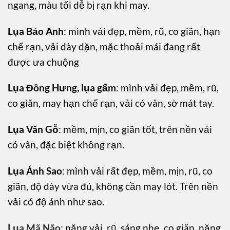
ngang, màu tối dễ bị rạn khi may.
Lụa Bảo Anh
: mình vải đẹp, mềm, rũ, co giãn, hạn
chế rạn, vải dày dặn, mặc thoải mái đang rất
được ưa chuộng
Lụa Đông Hưng, lụa gấm
: mình vải đẹp, mềm, rũ,
co giãn, may hạn chế rạn, vải có vân, sờ mát tay.
Lụa Vân Gỗ
: mềm, mịn, co giãn tốt, trên nền vải
có vân, đặc biệt không rạn.
Lụa Ánh Sao
: mình vải rất đẹp, mềm, mịn, rũ, co
giãn, độ dày vừa đủ, không cần may lót. Trên nền
vải có độ ánh như sao.
Lụa Mã Não
: nặng vải, rũ, sáng nhẹ, co giãn, nặng