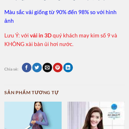
Màu sắc vải giống từ 90% đến 98% so với hình
ảnh
Lưu Ý: với
vải in 3D
quý khách may kim số 9 và
KHÔNG xài bàn ủi hơi nước.
Chia sẻ:
SẢN PHẨM TƯƠNG TỰ