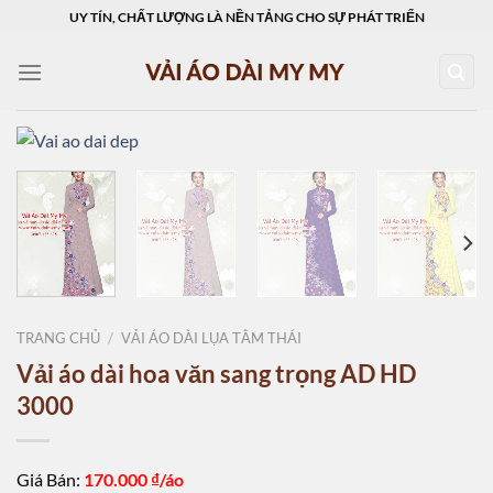
Skip
UY TÍN, CHẤT LƯỢNG LÀ NỀN TẢNG CHO SỰ PHÁT TRIỂN
to
content
TRANG CHỦ
/
VẢI ÁO DÀI LỤA TẰM THÁI
Vải áo dài hoa văn sang trọng AD HD
3000
Giá Bán:
170.000
₫/áo