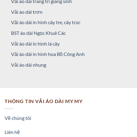
Vải áo dài trang trí giáng sinh
chất liệu vải áo dài cao cấp khiến các nàng ưa chuộng như là
vải áo dài lụa Hàn Quốc, vải áo dài lụa tằm thái, Vải áo dài lụa
Vải áo dài trơn
Nhật, vải áo dài siêu lụa, vải áo dài lụa bảo anh, vải áo dài lụa
Vải áo dài in hình cây tre, cây trúc
vân gỗ. Tùy theo vào dáng, thời tiết, đặc trưng việc làm mà
BST áo dài Ngọc Khuê Các
các cô gái chọn lựa cho bạn bè các chất liệu vải áo dài khác
nhau.
Vải áo dài in hình lá cây
Vải áo dài in hình hoa Bồ Công Anh
Vải áo dài nhung
THÔNG TIN VẢI ÁO DÀI MY MY
Về chúng tôi
Liên hệ