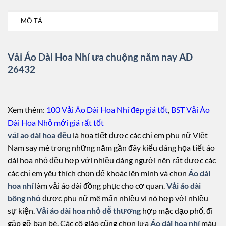
MÔ TẢ
Vải Áo Dài Hoa Nhí ưa chuộng năm nay AD
26432
Xem thêm:
100 Vải Áo Dài Hoa Nhí đẹp giá tốt
,
BST Vải Áo
Dài Hoa Nhỏ mới giá rất tốt
vải ao dài hoa đều
là họa tiết được các chị em phụ nữ Việt
Nam say mê trong những năm gần đây kiểu dáng họa tiết áo
dài hoa nhỏ đều hợp với nhiều dáng người nên rất được các
các chị em yêu thích chọn để khoác lên mình và chọn
Áo dài
hoa nhí
làm vải áo dài đồng phục cho cơ quan.
Vải áo dài
bông nhỏ
được phụ nữ mê mẩn nhiều vì nó hợp với nhiều
sự kiện.
Vải áo dài hoa nhỏ dễ thương
hợp mặc dạo phố, đi
gặp gỡ bạn bè. Các cô giáo cũng chọn lựa
Áo dài hoa nhí
màu