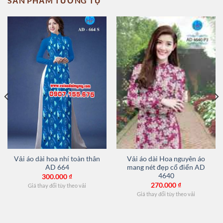
SẢN PHẨM TƯƠNG TỰ
Vải áo dài hoa nhí toàn thân
Vải áo dài Hoa nguyên áo
AD 664
mang nét đẹp cổ điển AD
4640
300.000
₫
270.000
₫
Giá thay đổi tùy theo vải
Giá thay đổi tùy theo vải