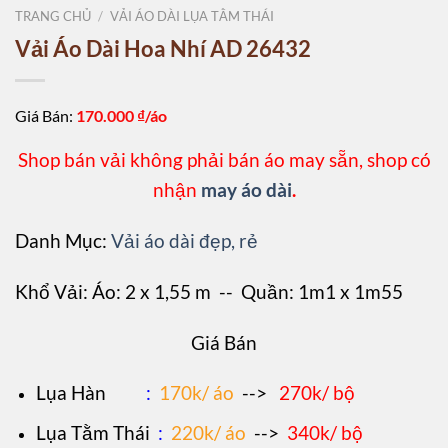
TRANG CHỦ
/
VẢI ÁO DÀI LỤA TẰM THÁI
Vải Áo Dài Hoa Nhí AD 26432
Giá Bán:
170.000
₫/áo
Shop bán vải không phải bán áo may sẵn, shop có
nhận
may áo dài
.
Danh Mục:
Vải áo dài đẹp, rẻ
Khổ Vải: Áo: 2 x 1,55 m -- Quần: 1m1 x 1m55
Giá Bán
L
ụa Hàn
:
170k/ áo
-->
270k/ bộ
Lụa Tằm Thái
:
220k/ áo
-->
340k/ bộ