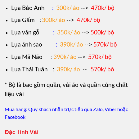
Lụa Bảo Anh
:
300k/ áo
-->
470k/ bộ
Lụa Gấm
300k/ áo
-->
470k/ bộ
:
Lụa vân gỗ
:
350k/ áo
-->
500k/ bộ
Lụa ánh sao
:
390k/ áo
-->
570k/ bộ
Lụa Mã Não
390k/ áo
-->
570k/ bộ
:
Lụa Thái Tuấn
:
390k/ áo
--
570k/ bộ
* Bộ là bao gồm quần, vải áo và quần cùng chất
liệu vải
Mua hàng: Quý khách nhắn trực tiếp qua Zalo, Viber hoặc
Facebook
Đặc Tính Vải