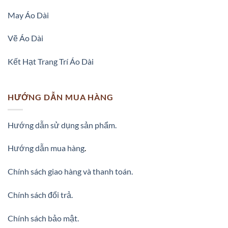
May Áo Dài
Vẽ Áo Dài
Kết Hạt Trang Trí Áo Dài
HƯỚNG DẪN MUA HÀNG
Hướng dẫn sử dụng sản phẩm.
Hướng dẫn mua hàng
.
Chính sách giao hàng và thanh toán.
Chính sách đổi trả.
Vải Áo Dài Hoa Nhí đa dạng mẫu mã tháng này AD 26432
được lựa chọn nhiều
Chính sách bảo mật.
Khi chọn vải áo dài đồng phục các cô gái thường chọn chất