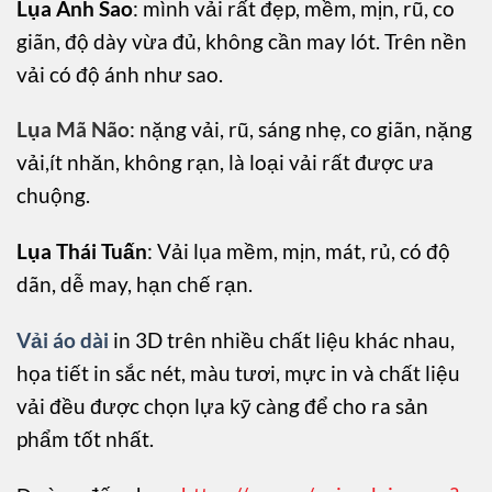
Lụa Ánh Sao
: mình vải rất đẹp, mềm, mịn, rũ, co
giãn, độ dày vừa đủ, không cần may lót. Trên nền
vải có độ ánh như sao.
Lụa Mã Não
: nặng vải, rũ, sáng nhẹ, co giãn, nặng
vải,ít nhăn, không rạn, là loại vải rất được ưa
chuộng.
Lụa Thái Tuấn
: Vải lụa mềm, mịn, mát, rủ, có độ
dãn, dễ may, hạn chế rạn.
Vải áo dài
in 3D trên nhiều chất liệu khác nhau,
họa tiết in sắc nét, màu tươi, mực in và chất liệu
vải đều được chọn lựa kỹ càng để cho ra sản
phẩm tốt nhất.