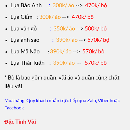
Lụa Bảo Anh
:
300k/ áo
-->
470k/ bộ
Lụa Gấm
300k/ áo
-->
470k/ bộ
:
Lụa vân gỗ
:
350k/ áo
-->
500k/ bộ
Lụa ánh sao
:
390k/ áo
-->
570k/ bộ
Lụa Mã Não
390k/ áo
-->
570k/ bộ
:
Lụa Thái Tuấn
:
390k/ áo
--
570k/ bộ
* Bộ là bao gồm quần, vải áo và quần cùng chất
liệu vải
Mua hàng: Quý khách nhắn trực tiếp qua Zalo, Viber hoặc
Facebook
Đặc Tính Vải