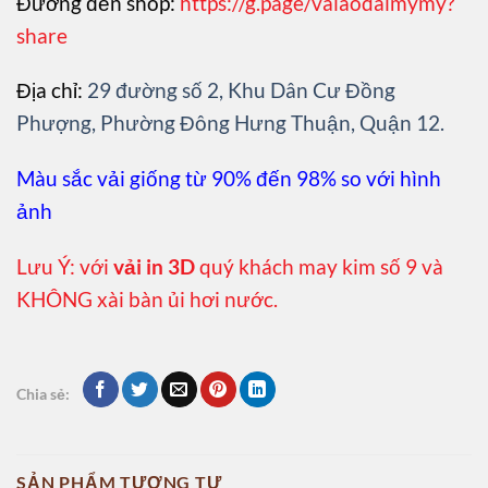
Đường đến shop:
https://g.page/vaiaodaimymy?
share
Địa chỉ:
29 đường số 2, Khu Dân Cư Đồng
Phượng, Phường Đông Hưng Thuận, Quận 12.
Màu sắc vải giống từ 90% đến 98% so với hình
ảnh
Lưu Ý: với
vải in 3D
quý khách may kim số 9 và
KHÔNG xài bàn ủi hơi nước.
Chia sẻ:
SẢN PHẨM TƯƠNG TỰ