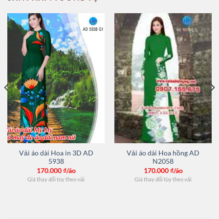
Vải áo dài Hoa in 3D AD
Vải áo dài Hoa hồng AD
5938
N2058
170.000
₫/áo
170.000
₫/áo
Giá thay đổi tùy theo vải
Giá thay đổi tùy theo vải