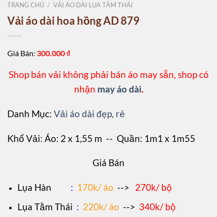
TRANG CHỦ
/
VẢI ÁO DÀI LỤA TẰM THÁI
Vải áo dài hoa hồng AD 879
Giá Bán:
300.000
₫
Shop bán vải không phải bán áo may sẵn, shop có
nhận
may áo dài
.
Danh Mục:
Vải áo dài đẹp, rẻ
Khổ Vải: Áo: 2 x 1,55 m -- Quần: 1m1 x 1m55
Giá Bán
L
ụa Hàn
:
170k/ áo
-->
270k/ bộ
Lụa Tằm Thái
:
220k/ áo
-->
340k/ bộ