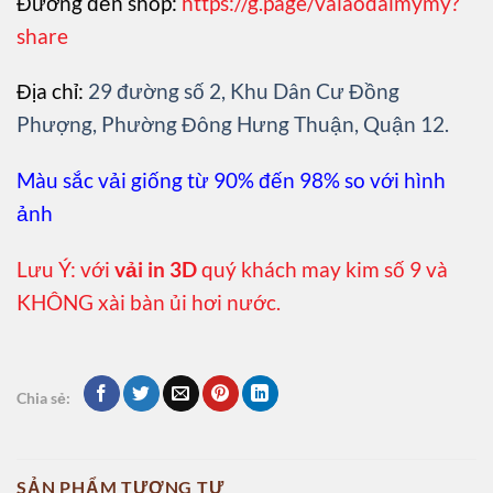
Đường đến shop:
https://g.page/vaiaodaimymy?
share
Địa chỉ:
29 đường số 2, Khu Dân Cư Đồng
Phượng, Phường Đông Hưng Thuận, Quận 12.
Màu sắc vải giống từ 90% đến 98% so với hình
ảnh
Lưu Ý: với
vải in 3D
quý khách may kim số 9 và
KHÔNG xài bàn ủi hơi nước.
Chia sẻ:
SẢN PHẨM TƯƠNG TỰ