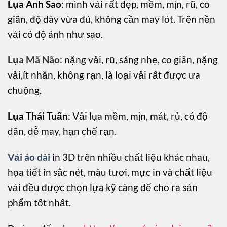
Lụa Ánh Sao
: mình vải rất đẹp, mềm, mịn, rũ, co
giãn, độ dày vừa đủ, không cần may lót. Trên nền
vải có độ ánh như sao.
Lụa Mã Não
: nặng vải, rũ, sáng nhẹ, co giãn, nặng
vải,ít nhăn, không rạn, là loại vải rất được ưa
chuộng.
Lụa Thái Tuấn
: Vải lụa mềm, mịn, mát, rủ, có độ
dãn, dễ may, hạn chế rạn.
Vải áo dài
in 3D trên nhiều chất liệu khác nhau,
họa tiết in sắc nét, màu tươi, mực in và chất liệu
vải đều được chọn lựa kỹ càng để cho ra sản
phẩm tốt nhất.