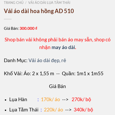
TRANG CHỦ
/
VẢI ÁO DÀI LỤA TẰM THÁI
Vải áo dài hoa hồng AD 510
Giá Bán:
300.000
₫
Shop bán vải không phải bán áo may sẵn, shop có
nhận
may áo dài
.
Danh Mục:
Vải áo dài đẹp, rẻ
Khổ Vải: Áo: 2 x 1,55 m -- Quần: 1m1 x 1m55
Giá Bán
L
ụa Hàn
:
170k/ áo
-->
270k/ bộ
Lụa Tằm Thái
:
220k/ áo
-->
340k/ bộ