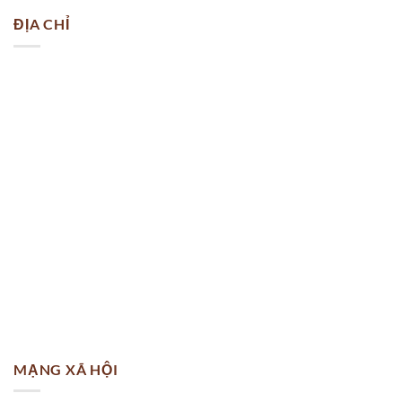
ĐỊA CHỈ
Mã:
AD 510
Danh mục:
Vải áo dài Lụa Hàn Quốc
,
Vải áo dài Lụa Nhật
,
Vải áo dài Lụa
Tằm Thái
,
Vải áo dài Siêu lụa
,
Vải áo dài thái tuấn
Từ khóa:
Áo dài
,
vải áo dài
,
Vải áo dài gò vấp
,
Vải Áo Dài Hoa Hồng
,
vải
áo dài in hoa hồng
,
vải áo dài rẻ
,
vải áo dài đẹp
,
vải áo dài đẹp nhất
,
vải áo
dài đồng phục
MẠNG XÃ HỘI