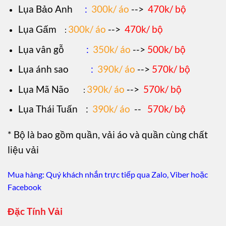
Lụa Bảo Anh
:
300k/ áo
-->
470k/ bộ
Lụa Gấm
300k/ áo
-->
470k/ bộ
:
Lụa vân gỗ
:
350k/ áo
-->
500k/ bộ
Lụa ánh sao
:
390k/ áo
-->
570k/ bộ
Lụa Mã Não
390k/ áo
-->
570k/ bộ
:
Lụa Thái Tuấn
:
390k/ áo
--
570k/ bộ
* Bộ là bao gồm quần, vải áo và quần cùng chất
liệu vải
Mua hàng: Quý khách nhắn trực tiếp qua Zalo, Viber hoặc
Facebook
Đặc Tính Vải