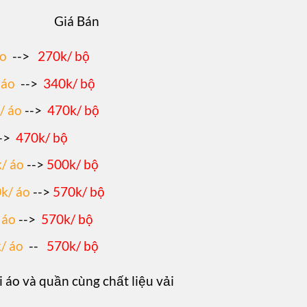
Giá Bán
áo
-->
270k/ bộ
 áo
-->
340k/ bộ
/ áo
-->
470k/ bộ
->
470k/ bộ
/ áo
-->
500k/ bộ
k/ áo
-->
570k/ bộ
 áo
-->
570k/ bộ
/ áo
--
570k/ bộ
i áo và quần cùng chất liệu vải