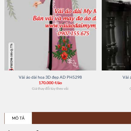
Vải áo dài hoa 3D đẹp AD PH5298
Vải 
170.000
₫/áo
Giá thay đổi tùy theo vải
G
MÔ TẢ