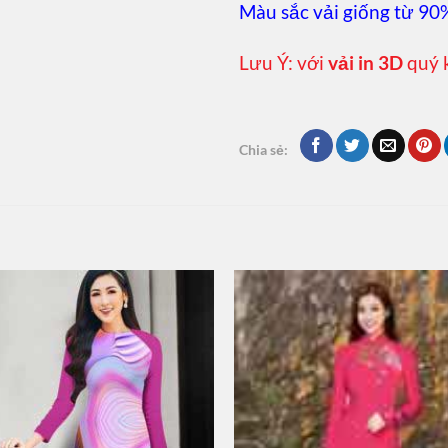
Màu sắc vải giống từ 90
Lưu Ý: với
vải in 3D
quý 
Chia sẻ: