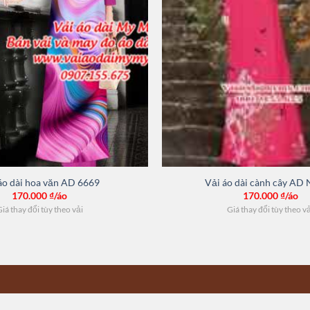
áo dài hoa văn AD 6669
Vải áo dài cành cây AD
170.000
₫/áo
170.000
₫/áo
iá thay đổi tùy theo vải
Giá thay đổi tùy theo v