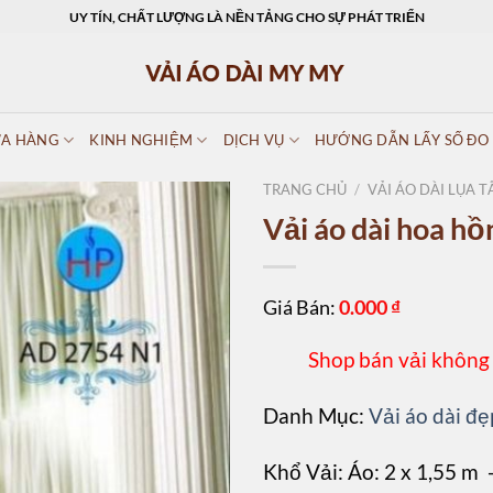
UY TÍN, CHẤT LƯỢNG LÀ NỀN TẢNG CHO SỰ PHÁT TRIỂN
A HÀNG
KINH NGHIỆM
DỊCH VỤ
HƯỚNG DẪN LẤY SỐ ĐO
TRANG CHỦ
/
VẢI ÁO DÀI LỤA T
Vải áo dài hoa h
Giá Bán:
0.000
₫
Shop bán vải không
Danh Mục:
Vải áo dài đẹ
Khổ Vải: Áo: 2 x 1,55 m