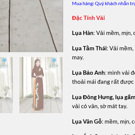
Mua hàng: Quý khách nhắn trự
Đặc Tính Vải
Lụa Hàn
: Vải mềm, mịn, 
Lụa Tằm Thái
: Vải mềm, 
may.
Lụa Bảo Anh
: mình vải đ
thoải mái đang rất được
Lụa Đông Hưng, lụa gấ
vải có vân, sờ mát tay.
Lụa Vân Gỗ
: mềm, mịn, c