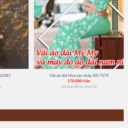
 N2287
Vải áo dài Hoa sao nháy AD 7579
170.000
₫/áo
ải
Giá thay đổi tùy theo vải