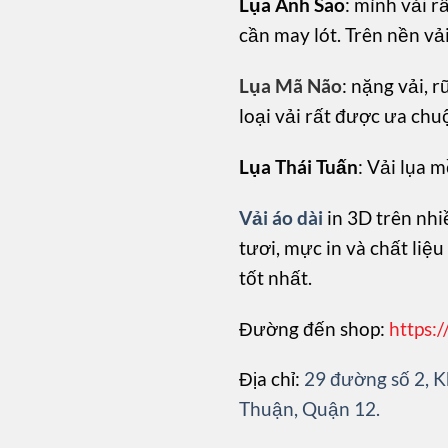
Lụa Ánh Sao
: mình vải r
cần may lót. Trên nền vả
Lụa Mã Não
: nặng vải, r
loại vải rất được ưa chu
Lụa Thái Tuấn
: Vải lụa 
Vải áo dài
in 3D trên nhiề
tươi, mực in và chất liệ
tốt nhất.
Đường đến shop:
https:
Địa chỉ:
29 đường số 2,
Thuận, Quận 12.