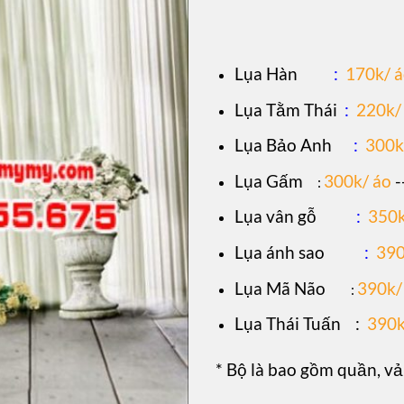
L
ụa Hàn
:
170k/ 
Lụa Tằm Thái
:
220k/
Lụa Bảo Anh
:
300k
Lụa Gấm
300k/ áo
-
:
Lụa vân gỗ
:
350k
Lụa ánh sao
:
390
Lụa Mã Não
390k/
:
Lụa Thái Tuấn
:
390k
* Bộ là bao gồm quần, vả