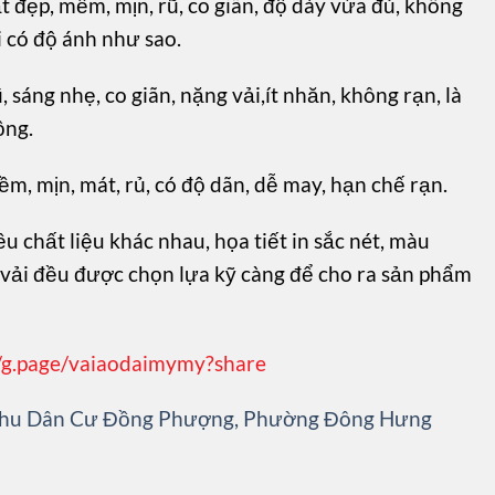
ất đẹp, mềm, mịn, rũ, co giãn, độ dày vừa đủ, không
i có độ ánh như sao.
ũ, sáng nhẹ, co giãn, nặng vải,ít nhăn, không rạn, là
ộng.
mềm, mịn, mát, rủ, có độ dãn, dễ may, hạn chế rạn.
u chất liệu khác nhau, họa tiết in sắc nét, màu
u vải đều được chọn lựa kỹ càng để cho ra sản phẩm
//g.page/vaiaodaimymy?share
 Khu Dân Cư Đồng Phượng, Phường Đông Hưng