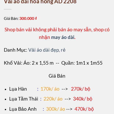
Vải áo dài hoa hồng AD 2208
Giá Bán:
300.000
₫
Shop bán vải không phải bán áo may sẵn, shop có
nhận
may áo dài
.
Danh Mục:
Vải áo dài đẹp, rẻ
Khổ Vải: Áo: 2 x 1,55 m -- Quần: 1m1 x 1m55
Giá Bán
L
ụa Hàn
:
170k/ áo
-->
270k/ bộ
Lụa Tằm Thái
:
220k/ áo
-->
340k/ bộ
Lụa Bảo Anh
:
300k/ áo
-->
470k/ bộ