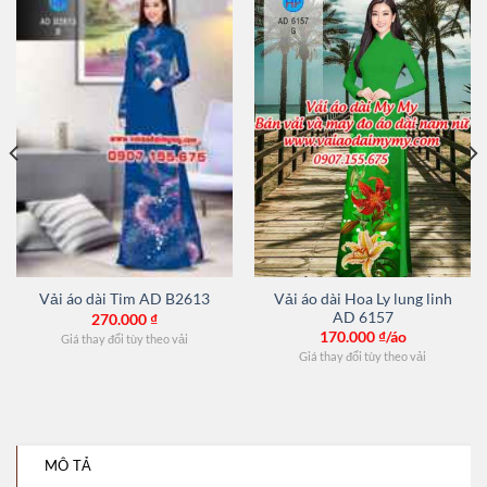
Vải áo dài Hoa Ly lung linh
Vải áo dài Tim AD B2613
AD 6157
270.000
₫
170.000
₫/áo
Giá thay đổi tùy theo vải
Giá thay đổi tùy theo vải
MÔ TẢ