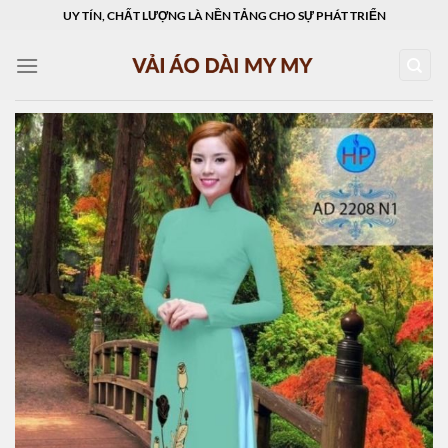
Skip
UY TÍN, CHẤT LƯỢNG LÀ NỀN TẢNG CHO SỰ PHÁT TRIỂN
to
content