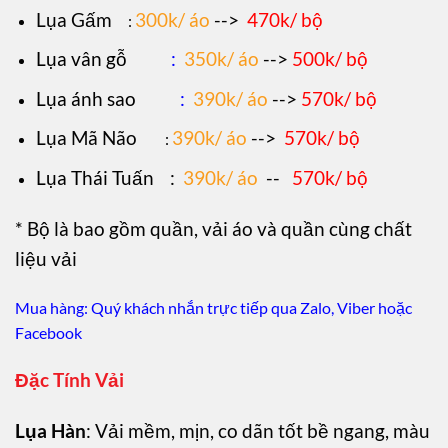
Lụa Gấm
300k/ áo
-->
470k/ bộ
:
Lụa vân gỗ
:
350k/ áo
-->
500k/ bộ
Lụa ánh sao
:
390k/ áo
-->
570k/ bộ
Lụa Mã Não
390k/ áo
-->
570k/ bộ
:
Lụa Thái Tuấn
:
390k/ áo
--
570k/ bộ
* Bộ là bao gồm quần, vải áo và quần cùng chất
liệu vải
Mua hàng: Quý khách nhắn trực tiếp qua Zalo, Viber hoặc
Facebook
Đặc Tính Vải
Lụa Hàn
: Vải mềm, mịn, co dãn tốt bề ngang, màu