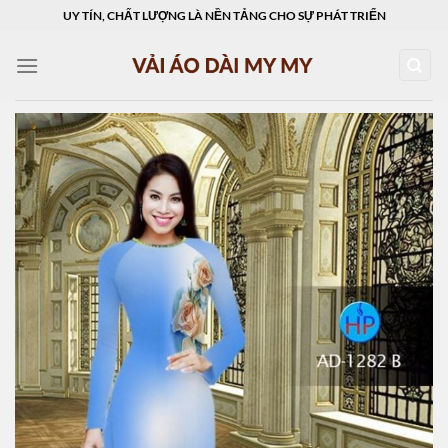
Skip
UY TÍN, CHẤT LƯỢNG LÀ NỀN TẢNG CHO SỰ PHÁT TRIỂN
to
content