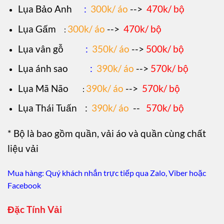
Lụa Bảo Anh
:
300k/ áo
-->
470k/ bộ
Lụa Gấm
300k/ áo
-->
470k/ bộ
:
Lụa vân gỗ
:
350k/ áo
-->
500k/ bộ
Lụa ánh sao
:
390k/ áo
-->
570k/ bộ
Lụa Mã Não
390k/ áo
-->
570k/ bộ
:
Lụa Thái Tuấn
:
390k/ áo
--
570k/ bộ
* Bộ là bao gồm quần, vải áo và quần cùng chất
liệu vải
Mua hàng: Quý khách nhắn trực tiếp qua Zalo, Viber hoặc
Facebook
Đặc Tính Vải