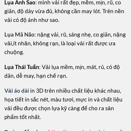
Lụa Ánh Sao
: mình vải rất đẹp, mềm, mịn, rũ, co
giãn, độ dày vừa đủ, không cần may lót. Trên nền
vải có độ ánh như sao.
Lụa Mã Não
: nặng vải, rũ, sáng nhẹ, co giãn, nặng
vải,ít nhăn, không rạn, là loại vải rất được ưa
chuộng.
Lụa Thái Tuấn
: Vải lụa mềm, mịn, mát, rủ, có độ
dãn, dễ may, hạn chế rạn.
Vải áo dài
in 3D trên nhiều chất liệu khác nhau,
họa tiết in sắc nét, màu tươi, mực in và chất liệu
vải đều được chọn lựa kỹ càng để cho ra sản
phẩm tốt nhất.