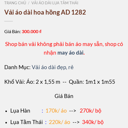
TRANG CHỦ
/
VẢI ÁO DÀI LỤA TẰM THÁI
Vải áo dài hoa hồng AD 1282
Giá Bán:
300.000
₫
Shop bán vải không phải bán áo may sẵn, shop có
nhận
may áo dài
.
Danh Mục:
Vải áo dài đẹp, rẻ
Khổ Vải: Áo: 2 x 1,55 m -- Quần: 1m1 x 1m55
Giá Bán
L
ụa Hàn
:
170k/ áo
-->
270k/ bộ
Lụa Tằm Thái
:
220k/ áo
-->
340k/ bộ