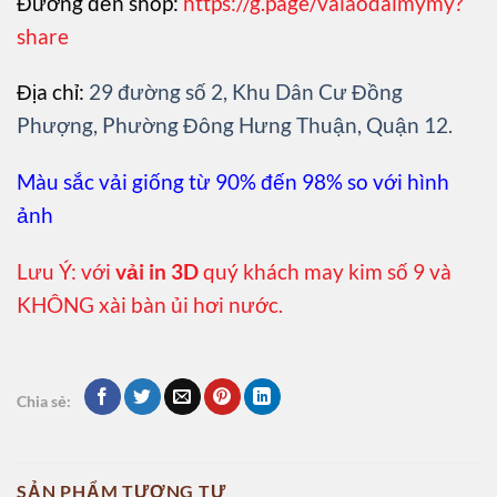
Đường đến shop:
https://g.page/vaiaodaimymy?
share
Địa chỉ:
29 đường số 2, Khu Dân Cư Đồng
Phượng, Phường Đông Hưng Thuận, Quận 12.
Màu sắc vải giống từ 90% đến 98% so với hình
ảnh
Lưu Ý: với
vải in 3D
quý khách may kim số 9 và
KHÔNG xài bàn ủi hơi nước.
Chia sẻ:
SẢN PHẨM TƯƠNG TỰ