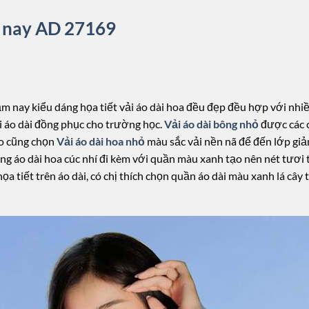
m nay AD 27169
ăm nay kiểu dáng họa tiết vải áo dài hoa đều đẹp đều hợp với nh
i áo dài đồng phục cho trường học.
Vải áo dài bông nhỏ
được các c
áo cũng chọn
Vải áo dài hoa nhỏ
màu sắc vải nền nã để đến lớp gi
trang áo dài hoa cúc nhí đi kèm với quần màu xanh tạo nên nét tư
 tiết trên áo dài, có chị thích chọn quần áo dài màu xanh lá cây th