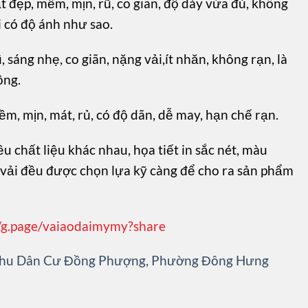
ất đẹp, mềm, mịn, rũ, co giãn, độ dày vừa đủ, không
i có độ ánh như sao.
ũ, sáng nhẹ, co giãn, nặng vải,ít nhăn, không rạn, là
ộng.
mềm, mịn, mát, rủ, có độ dãn, dễ may, hạn chế rạn.
u chất liệu khác nhau, họa tiết in sắc nét, màu
u vải đều được chọn lựa kỹ càng để cho ra sản phẩm
//g.page/vaiaodaimymy?share
 Khu Dân Cư Đồng Phượng, Phường Đông Hưng