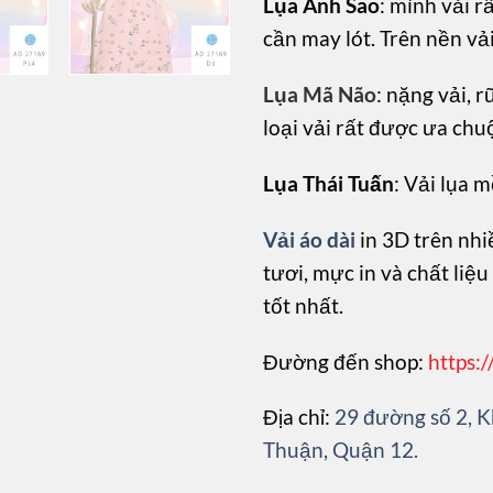
Lụa Ánh Sao
: mình vải r
cần may lót. Trên nền vả
Lụa Mã Não
: nặng vải, r
loại vải rất được ưa chu
Lụa Thái Tuấn
: Vải lụa 
Vải áo dài
in 3D trên nhiề
tươi, mực in và chất liệ
tốt nhất.
Đường đến shop:
https:
Địa chỉ:
29 đường số 2,
Thuận, Quận 12.