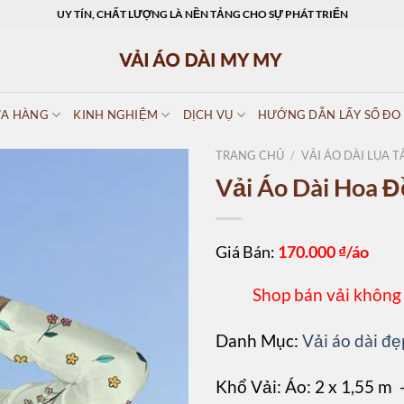
UY TÍN, CHẤT LƯỢNG LÀ NỀN TẢNG CHO SỰ PHÁT TRIỂN
A HÀNG
KINH NGHIỆM
DỊCH VỤ
HƯỚNG DẪN LẤY SỐ ĐO
TRANG CHỦ
/
VẢI ÁO DÀI LỤA T
Vải Áo Dài Hoa 
Giá Bán:
170.000
₫/áo
Shop bán vải không
Danh Mục:
Vải áo dài đẹ
Khổ Vải: Áo: 2 x 1,55 m