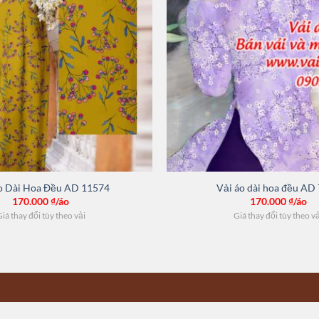
o Dài Hoa Đều AD 11574
Vải áo dài hoa đều AD
170.000
₫/áo
170.000
₫/áo
iá thay đổi tùy theo vải
Giá thay đổi tùy theo v