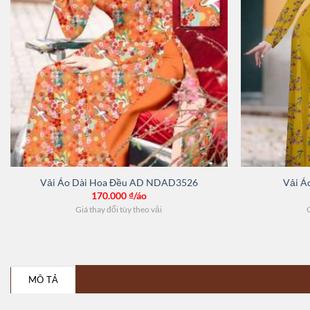
Vải Áo Dài Hoa Đều AD NDAD3526
Vải Á
170.000
₫/áo
Giá thay đổi tùy theo vải
G
MÔ TẢ