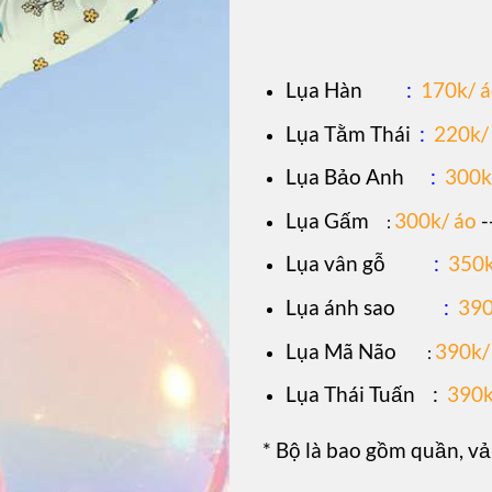
L
ụa Hàn
:
170k/ 
Lụa Tằm Thái
:
220k/
Lụa Bảo Anh
:
300k
Lụa Gấm
300k/ áo
-
:
Lụa vân gỗ
:
350k
Lụa ánh sao
:
390
Lụa Mã Não
390k/
:
Lụa Thái Tuấn
:
390k
* Bộ là bao gồm quần, vả