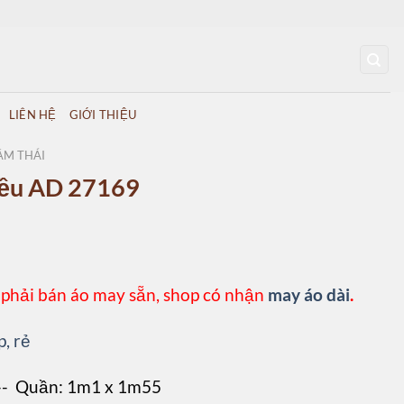
LIÊN HỆ
GIỚI THIỆU
ẰM THÁI
Đều AD 27169
 phải bán áo may sẵn, shop có nhận
may áo dài
.
p, rẻ
 -- Quần: 1m1 x 1m55