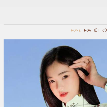
Skip
to
content
HOME
HỌA TIẾT
CỬ