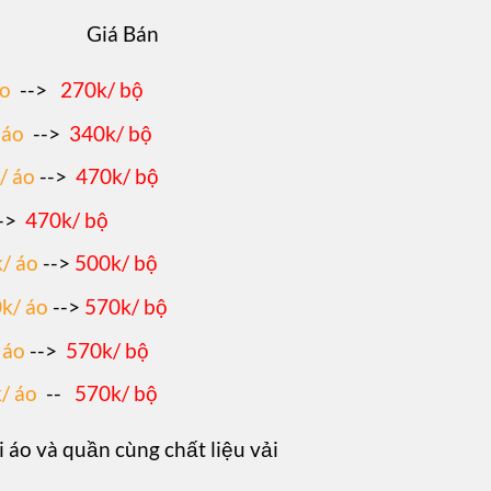
Giá Bán
áo
-->
270k/ bộ
 áo
-->
340k/ bộ
/ áo
-->
470k/ bộ
->
470k/ bộ
/ áo
-->
500k/ bộ
k/ áo
-->
570k/ bộ
 áo
-->
570k/ bộ
/ áo
--
570k/ bộ
i áo và quần cùng chất liệu vải