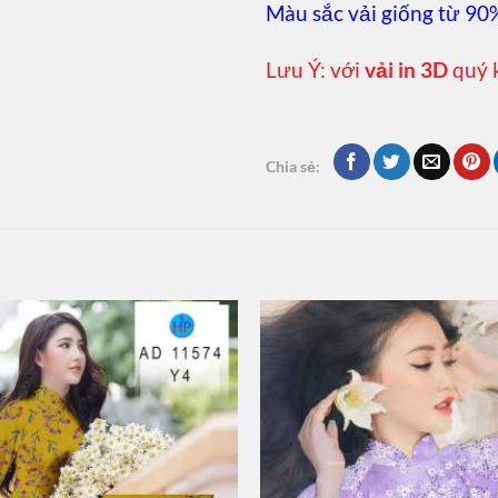
Màu sắc vải giống từ 90
Lưu Ý: với
vải in 3D
quý 
Chia sẻ: