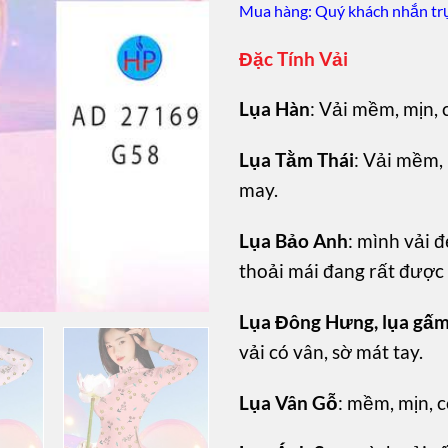
Mua hàng: Quý khách nhắn trự
Đặc Tính Vải
Lụa Hàn
: Vải mềm, mịn, 
Lụa Tằm Thái
: Vải mềm, 
may.
Lụa Bảo Anh
: mình vải đ
thoải mái đang rất được
Lụa Đông Hưng, lụa gấ
vải có vân, sờ mát tay.
Lụa Vân Gỗ
: mềm, mịn, c