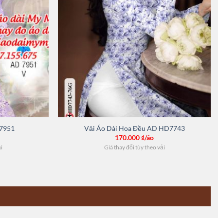
 7951
Vải Áo Dài Hoa Đều AD HD7743
170.000
₫/áo
ải
Giá thay đổi tùy theo vải