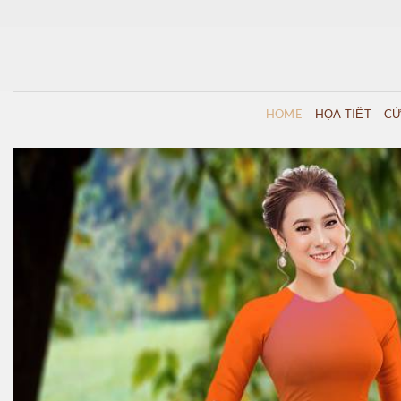
Skip
to
content
HOME
HỌA TIẾT
CỬ