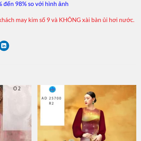
% đến 98% so với hình ảnh
khách may kim số 9 và KHÔNG xài bàn ủi hơi nước.