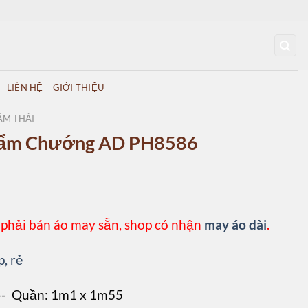
LIÊN HỆ
GIỚI THIỆU
ẰM THÁI
 Cẩm Chướng AD PH8586
 phải bán áo may sẵn, shop có nhận
may áo dài
.
p, rẻ
 -- Quần: 1m1 x 1m55