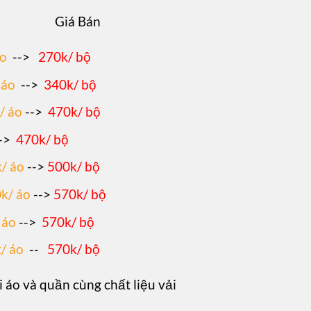
Giá Bán
áo
-->
270k/ bộ
 áo
-->
340k/ bộ
/ áo
-->
470k/ bộ
->
470k/ bộ
/ áo
-->
500k/ bộ
k/ áo
-->
570k/ bộ
 áo
-->
570k/ bộ
/ áo
--
570k/ bộ
i áo và quần cùng chất liệu vải