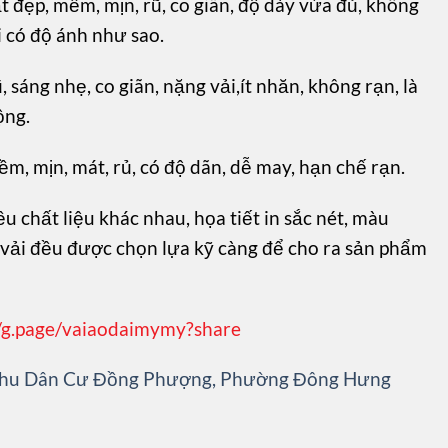
ất đẹp, mềm, mịn, rũ, co giãn, độ dày vừa đủ, không
i có độ ánh như sao.
ũ, sáng nhẹ, co giãn, nặng vải,ít nhăn, không rạn, là
ộng.
mềm, mịn, mát, rủ, có độ dãn, dễ may, hạn chế rạn.
u chất liệu khác nhau, họa tiết in sắc nét, màu
u vải đều được chọn lựa kỹ càng để cho ra sản phẩm
//g.page/vaiaodaimymy?share
 Khu Dân Cư Đồng Phượng, Phường Đông Hưng