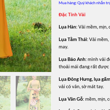
Mua hàng: Quý khách nhắn trự
Đặc Tính Vải
Lụa Hàn
: Vải mềm, mịn, 
Lụa Tằm Thái
: Vải mềm, 
may.
Lụa Bảo Anh
: mình vải đ
thoải mái đang rất được
Lụa Đông Hưng, lụa gấ
vải có vân, sờ mát tay.
Lụa Vân Gỗ
: mềm, mịn, c