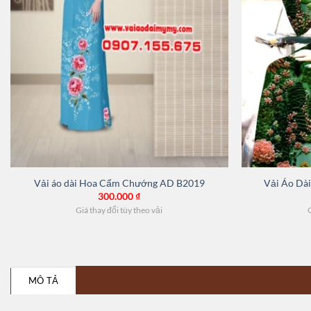
Vải áo dài Hoa Cẩm Chướng AD B2019
Vải Áo Dà
300.000
₫
Giá thay đổi tùy theo vải
G
MÔ TẢ