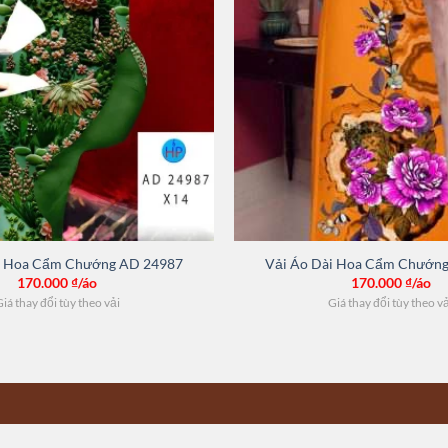
i Hoa Cẩm Chướng AD 24987
Vải Áo Dài Hoa Cẩm Chướn
170.000
₫/áo
170.000
₫/áo
iá thay đổi tùy theo vải
Giá thay đổi tùy theo v