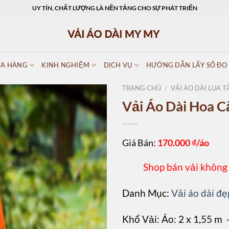
UY TÍN, CHẤT LƯỢNG LÀ NỀN TẢNG CHO SỰ PHÁT TRIỂN
A HÀNG
KINH NGHIỆM
DỊCH VỤ
HƯỚNG DẪN LẤY SỐ ĐO
TRANG CHỦ
/
VẢI ÁO DÀI LỤA T
Vải Áo Dài Hoa
Giá Bán:
170.000
₫/áo
Shop bán vải không
Danh Mục:
Vải áo dài đẹ
Khổ Vải: Áo: 2 x 1,55 m