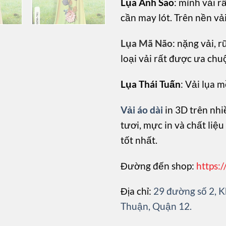
Lụa Ánh Sao
: mình vải r
cần may lót. Trên nền vả
Lụa Mã Não
: nặng vải, r
loại vải rất được ưa chu
Lụa Thái Tuấn
: Vải lụa 
Vải áo dài
in 3D trên nhiề
tươi, mực in và chất liệ
tốt nhất.
Đường đến shop:
https:
Địa chỉ:
29 đường số 2,
Thuận, Quận 12.