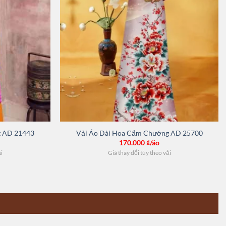
g AD 21443
Vải Áo Dài Hoa Cẩm Chướng AD 25700
170.000
₫/áo
ải
Giá thay đổi tùy theo vải