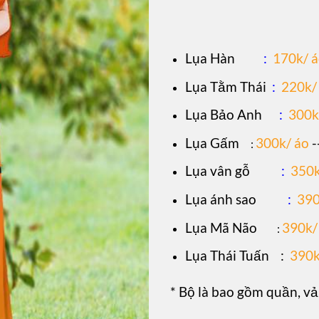
L
ụa Hàn
:
170k/ 
Lụa Tằm Thái
:
220k/
Lụa Bảo Anh
:
300k
Lụa Gấm
300k/ áo
-
:
Lụa vân gỗ
:
350k
Lụa ánh sao
:
390
Lụa Mã Não
390k/
:
Lụa Thái Tuấn
:
390k
* Bộ là bao gồm quần, vả