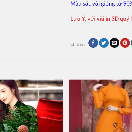
Màu sắc vải giống từ 90
Lưu Ý: với
vải in 3D
quý 
Chia sẻ: