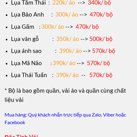
Lụa Tằm Thái
:
220k/ áo
-->
340k/ bộ
Lụa Bảo Anh
:
300k/ áo
-->
470k/ bộ
Lụa Gấm
300k/ áo
-->
470k/ bộ
:
Lụa vân gỗ
:
350k/ áo
-->
500k/ bộ
Lụa ánh sao
:
390k/ áo
-->
570k/ bộ
Lụa Mã Não
390k/ áo
-->
570k/ bộ
:
Lụa Thái Tuấn
:
390k/ áo
--
570k/ bộ
* Bộ là bao gồm quần, vải áo và quần cùng chất
liệu vải
Mua hàng: Quý khách nhắn trực tiếp qua Zalo, Viber hoặc
Facebook
Đặc Tính Vải