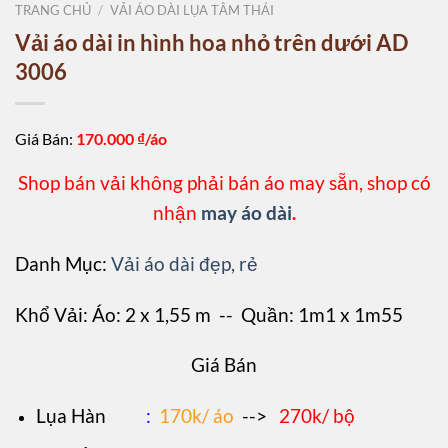
TRANG CHỦ
/
VẢI ÁO DÀI LỤA TẰM THÁI
Vải áo dài in hình hoa nhỏ trên dưới AD
3006
Giá Bán:
170.000
₫/áo
Shop bán vải không phải bán áo may sẵn, shop có
nhận
may áo dài
.
Danh Mục:
Vải áo dài đẹp, rẻ
Khổ Vải: Áo: 2 x 1,55 m -- Quần: 1m1 x 1m55
Giá Bán
L
ụa Hàn
:
170k/ áo
-->
270k/ bộ