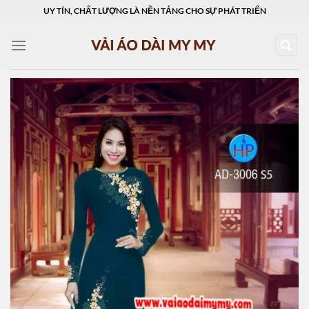
Skip
UY TÍN, CHẤT LƯỢNG LÀ NỀN TẢNG CHO SỰ PHÁT TRIỂN
to
content