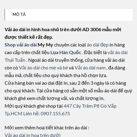
MÔ TẢ
Vải áo dài in hình hoa nhỏ trên dưới AD 3006 mẫu mới
được thiết kế rất đẹp.
Shop vải áo dài
My My
chuyên các loại
áo dài đẹp
in hàng
cao cấp trên chất liệu
Lụa Hàn Quốc
. Đặc biệt là
vải áo dài
Thái Tuấn
. Ngoài áo dài truyền thống, cửa hàng vải áo dài
còn có
Vải áo dài cho mẹ và bé
và
Vải áo dài nam
, đa dạng
mẫu mã, chất liệu cho quý khách tha hồ chọn lựa.
Cửa hàng bán vai ao dai đặt in, sau 2 đến 3 ngày là có hàng
cho quý khách. Tại cửa hàng có sẵn một số mẫu áo dài để quý
khách ghé xem chất lượng vải, và chất lượng in.
Mời quý khách ghé shop tại
447 Cây Trâm P8 Gò Vấp
Tp.HCM
Liên hệ: 0907.155.675
Mời xem thêm hoạ tiết khác trên áo dài :
Vải áo dài in hoa trên dưới