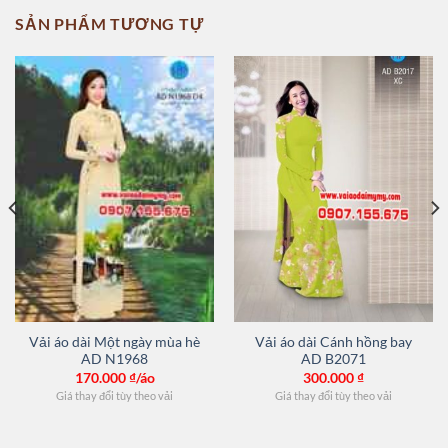
SẢN PHẨM TƯƠNG TỰ
Vải áo dài Một ngày mùa hè
Vải áo dài Cánh hồng bay
AD N1968
AD B2071
170.000
₫/áo
300.000
₫
Giá thay đổi tùy theo vải
Giá thay đổi tùy theo vải