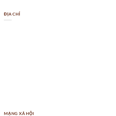
ĐỊA CHỈ
vai-ao-dai-in-hinh-hoa-van-dep-mau-hong-nhat
MẠNG XÃ HỘI