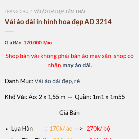
TRANG CHỦ
/
VẢI ÁO DÀI LỤA TẰM THÁI
Vải áo dài in hình hoa đẹp AD 3214
Giá Bán:
170.000
₫/áo
Shop bán vải không phải bán áo may sẵn, shop có
nhận
may áo dài
.
Danh Mục:
Vải áo dài đẹp, rẻ
Khổ Vải: Áo: 2 x 1,55 m -- Quần: 1m1 x 1m55
Giá Bán
L
ụa Hàn
:
170k/ áo
-->
270k/ bộ