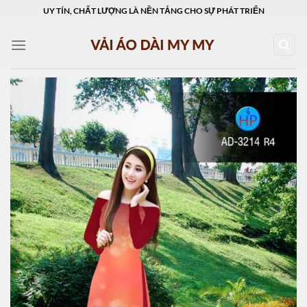
Skip
UY TÍN, CHẤT LƯỢNG LÀ NỀN TẢNG CHO SỰ PHÁT TRIỂN
to
content