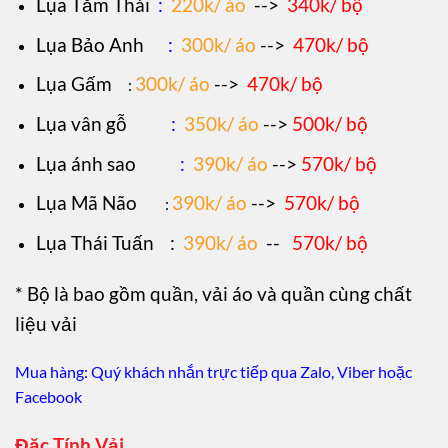
Lụa Tằm Thái
:
220k/ áo
-->
340k/ bộ
Lụa Bảo Anh
:
300k/ áo
-->
470k/ bộ
Lụa Gấm
300k/ áo
-->
470k/ bộ
:
Lụa vân gỗ
:
350k/ áo
-->
500k/ bộ
Lụa ánh sao
:
390k/ áo
-->
570k/ bộ
Lụa Mã Não
390k/ áo
-->
570k/ bộ
:
Lụa Thái Tuấn
:
390k/ áo
--
570k/ bộ
* Bộ là bao gồm quần, vải áo và quần cùng chất
liệu vải
Mua hàng: Quý khách nhắn trực tiếp qua Zalo, Viber hoặc
Facebook
Đặc Tính Vải