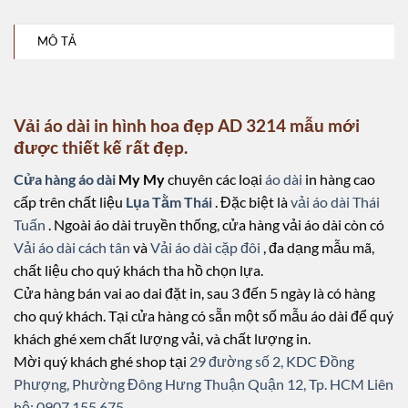
MÔ TẢ
Vải áo dài in hình hoa đẹp AD 3214 mẫu mới
được thiết kế rất đẹp.
Cửa hàng áo dài
My My
chuyên các loại
áo dài
in hàng cao
cấp trên chất liệu
Lụa Tằm Thái
. Đặc biệt là
vải áo dài Thái
Tuấn
. Ngoài áo dài truyền thống, cửa hàng vải áo dài còn có
Vải áo dài cách tân
và
Vải áo dài cặp đôi
, đa dạng mẫu mã,
chất liệu cho quý khách tha hồ chọn lựa.
Cửa hàng bán vai ao dai đặt in, sau 3 đến 5 ngày là có hàng
cho quý khách. Tại cửa hàng có sẵn một số mẫu áo dài để quý
khách ghé xem chất lượng vải, và chất lượng in.
Mời quý khách ghé shop tại
29 đường số 2, KDC Đồng
Phượng, Phường Đông Hưng Thuận Quận 12, Tp. HCM
Liên
hệ: 0907.155.675