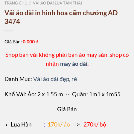
TRANG CHỦ
/
VẢI ÁO DÀI LỤA TẰM THÁI
Vải áo dài in hình hoa cẩm chướng AD
3474
Giá Bán:
0.000
₫
Shop bán vải không phải bán áo may sẵn, shop có
nhận
may áo dài
.
Danh Mục:
Vải áo dài đẹp, rẻ
Khổ Vải: Áo: 2 x 1,55 m -- Quần: 1m1 x 1m55
Giá Bán
L
ụa Hàn
:
170k/ áo
-->
270k/ bộ