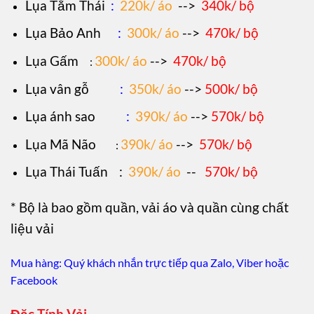
Lụa Tằm Thái
:
220k/ áo
-->
340k/ bộ
Lụa Bảo Anh
:
300k/ áo
-->
470k/ bộ
Lụa Gấm
300k/ áo
-->
470k/ bộ
:
Lụa vân gỗ
:
350k/ áo
-->
500k/ bộ
Lụa ánh sao
:
390k/ áo
-->
570k/ bộ
Lụa Mã Não
390k/ áo
-->
570k/ bộ
:
Lụa Thái Tuấn
:
390k/ áo
--
570k/ bộ
* Bộ là bao gồm quần, vải áo và quần cùng chất
liệu vải
Mua hàng: Quý khách nhắn trực tiếp qua Zalo, Viber hoặc
Facebook
Đặc Tính Vải