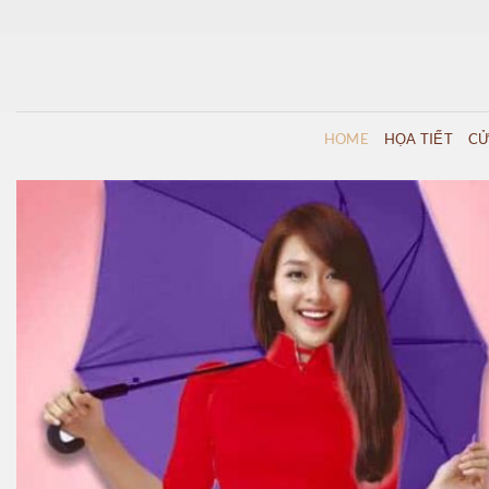
Skip
to
content
HOME
HỌA TIẾT
CỬ