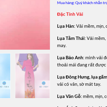
Mua hàng: Quý khách nhắn trự
Đặc Tính Vải
Lụa Hàn
: Vải mềm, mịn, 
Lụa Tằm Thái
: Vải mềm, 
may.
Lụa Bảo Anh
: mình vải đ
thoải mái đang rất được
Lụa Đông Hưng, lụa gấ
vải có vân, sờ mát tay.
Lụa Vân Gỗ
: mềm, mịn, c