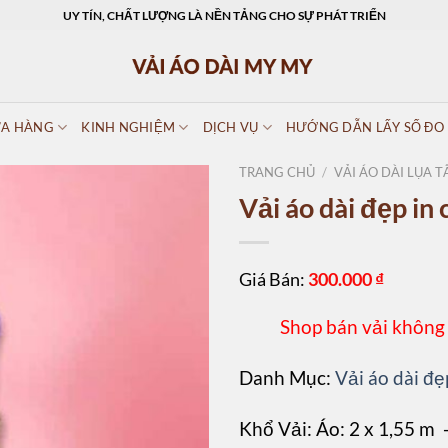
UY TÍN, CHẤT LƯỢNG LÀ NỀN TẢNG CHO SỰ PHÁT TRIỂN
A HÀNG
KINH NGHIỆM
DỊCH VỤ
HƯỚNG DẪN LẤY SỐ ĐO
TRANG CHỦ
/
VẢI ÁO DÀI LỤA T
Vải áo dài đẹp i
Giá Bán:
300.000
₫
Shop bán vải không
Danh Mục:
Vải áo dài đẹ
Khổ Vải: Áo: 2 x 1,55 m