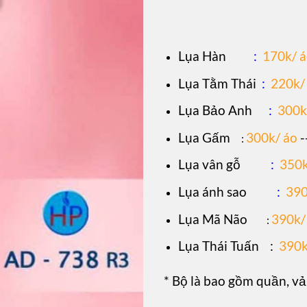
L
ụa Hàn
:
170k/ 
Lụa Tằm Thái
:
220k/
Lụa Bảo Anh
:
300k
Lụa Gấm
300k/ áo
-
:
Lụa vân gỗ
:
350k
Lụa ánh sao
:
390
Lụa Mã Não
390k/
:
Lụa Thái Tuấn
:
390k
* Bộ là bao gồm quần, vả