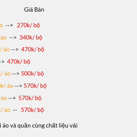
Giá Bán
áo
-->
270k/ bộ
 áo
-->
340k/ bộ
/ áo
-->
470k/ bộ
->
470k/ bộ
/ áo
-->
500k/ bộ
k/ áo
-->
570k/ bộ
 áo
-->
570k/ bộ
/ áo
--
570k/ bộ
i áo và quần cùng chất liệu vải