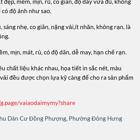
ất đẹp, mềm, mịn, rũ, co giãn, độ dày vừa đủ, không
i có độ ánh như sao.
ũ, sáng nhẹ, co giãn, nặng vải,ít nhăn, không rạn, là
ộng.
mềm, mịn, mát, rủ, có độ dãn, dễ may, hạn chế rạn.
u chất liệu khác nhau, họa tiết in sắc nét, màu
u vải đều được chọn lựa kỹ càng để cho ra sản phẩm
//g.page/vaiaodaimymy?share
 Khu Dân Cư Đồng Phượng, Phường Đông Hưng