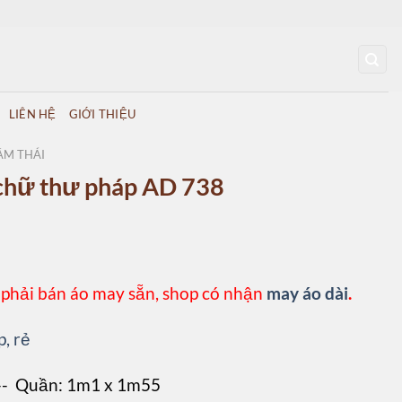
LIÊN HỆ
GIỚI THIỆU
ẰM THÁI
n chữ thư pháp AD 738
 phải bán áo may sẵn, shop có nhận
may áo dài
.
p, rẻ
 -- Quần: 1m1 x 1m55