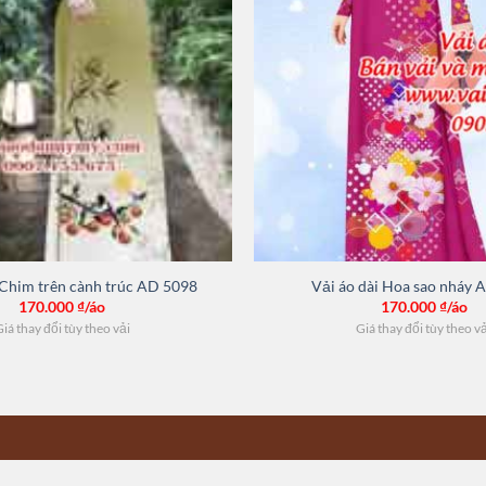
 Chim trên cành trúc AD 5098
Vải áo dài Hoa sao nháy 
170.000
₫/áo
170.000
₫/áo
iá thay đổi tùy theo vải
Giá thay đổi tùy theo v