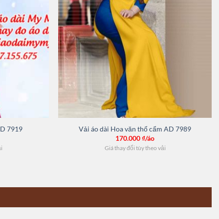
AD 7919
Vải áo dài Hoa văn thổ cẩm AD 7989
170.000
₫/áo
ải
Giá thay đổi tùy theo vải