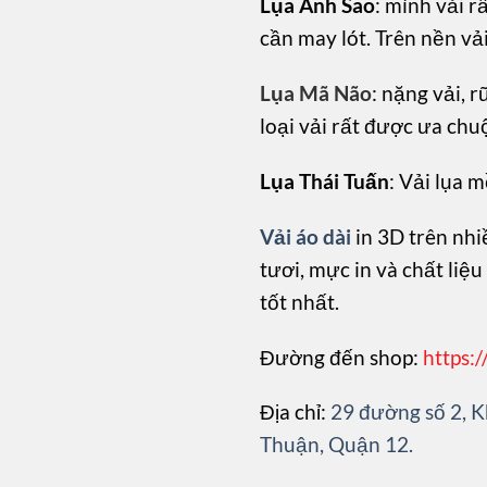
Lụa Ánh Sao
: mình vải r
cần may lót. Trên nền vả
Lụa Mã Não
: nặng vải, r
loại vải rất được ưa chu
Lụa Thái Tuấn
: Vải lụa 
Vải áo dài
in 3D trên nhiề
tươi, mực in và chất liệ
tốt nhất.
Đường đến shop:
https:
Địa chỉ:
29 đường số 2,
Thuận, Quận 12.