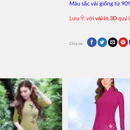
Màu sắc vải giống từ 90
Lưu Ý: với
vải in 3D
quý 
Chia sẻ: