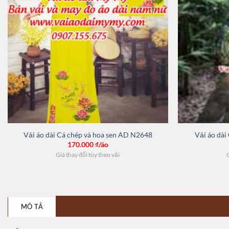
Vải áo dài Cá chép và hoa sen AD N2648
Vải áo dài
170.000
₫/áo
Giá thay đổi tùy theo vải
G
MÔ TẢ