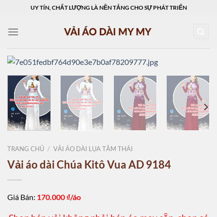
Skip
UY TÍN, CHẤT LƯỢNG LÀ NỀN TẢNG CHO SỰ PHÁT TRIỂN
to
content
TRANG CHỦ
/
VẢI ÁO DÀI LỤA TẰM THÁI
Vải áo dài Chúa Kitô Vua AD 9184
Giá Bán:
170.000
₫/áo