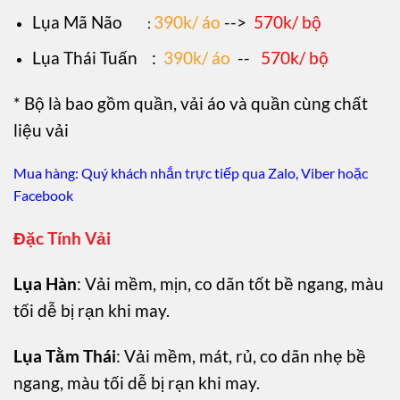
Lụa Mã Não
390k/ áo
-->
570k/ bộ
:
Lụa Thái Tuấn
:
390k/ áo
--
570k/ bộ
* Bộ là bao gồm quần, vải áo và quần cùng chất
liệu vải
Mua hàng: Quý khách nhắn trực tiếp qua Zalo, Viber hoặc
Facebook
Đặc Tính Vải
Lụa Hàn
: Vải mềm, mịn, co dãn tốt bề ngang, màu
tối dễ bị rạn khi may.
Lụa Tằm Thái
: Vải mềm, mát, rủ, co dãn nhẹ bề
ngang, màu tối dễ bị rạn khi may.