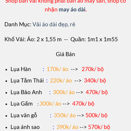
Shop bán vải không phải bán áo may sẵn, shop có
nhận
may áo dài
.
Danh Mục:
Vải áo dài đẹp, rẻ
Khổ Vải: Áo: 2 x 1,55 m -- Quần: 1m1 x 1m55
Giá Bán
L
ụa Hàn
:
170k/ áo
-->
270k/ bộ
Lụa Tằm Thái
:
220k/ áo
-->
340k/ bộ
Lụa Bảo Anh
:
300k/ áo
-->
470k/ bộ
Lụa Gấm
300k/ áo
-->
470k/ bộ
:
Lụa vân gỗ
:
350k/ áo
-->
500k/ bộ
Lụa ánh sao
:
390k/ áo
-->
570k/ bộ