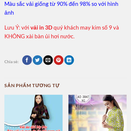
Màu sắc vải giống từ 90% đến 98% so với hình
ảnh
Lưu Ý: với
vải in 3D
quý khách may kim số 9 và
KHÔNG xài bàn ủi hơi nước.
Chia sẻ:
SẢN PHẨM TƯƠNG TỰ