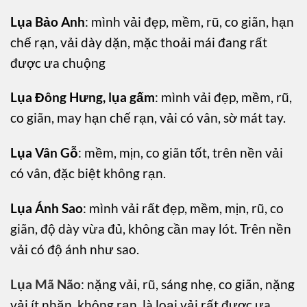
Lụa Bảo Anh
: mình vải đẹp, mềm, rũ, co giãn, hạn
chế rạn, vải dày dặn, mặc thoải mái đang rất
được ưa chuộng
Lụa Đông Hưng, lụa gấm
: mình vải đẹp, mềm, rũ,
co giãn, may hạn chế rạn, vải có vân, sờ mát tay.
Lụa Vân Gỗ
: mềm, mịn, co giãn tốt, trên nền vải
có vân, đặc biệt không rạn.
Lụa Ánh Sao
: mình vải rất đẹp, mềm, mịn, rũ, co
giãn, độ dày vừa đủ, không cần may lót. Trên nền
vải có độ ánh như sao.
Lụa Mã Não
: nặng vải, rũ, sáng nhẹ, co giãn, nặng
vải,ít nhăn, không rạn, là loại vải rất được ưa