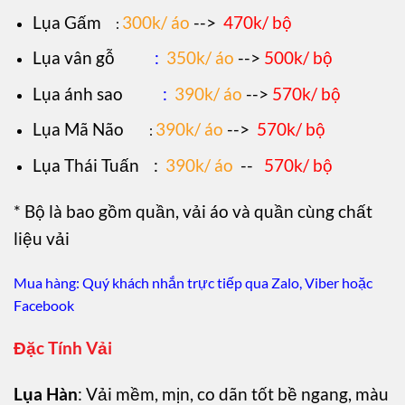
Lụa Gấm
300k/ áo
-->
470k/ bộ
:
Lụa vân gỗ
:
350k/ áo
-->
500k/ bộ
Lụa ánh sao
:
390k/ áo
-->
570k/ bộ
Lụa Mã Não
390k/ áo
-->
570k/ bộ
:
Lụa Thái Tuấn
:
390k/ áo
--
570k/ bộ
* Bộ là bao gồm quần, vải áo và quần cùng chất
liệu vải
Mua hàng: Quý khách nhắn trực tiếp qua Zalo, Viber hoặc
Facebook
Đặc Tính Vải
Lụa Hàn
: Vải mềm, mịn, co dãn tốt bề ngang, màu