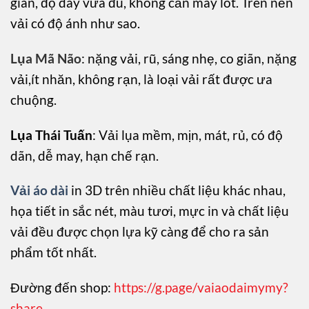
giãn, độ dày vừa đủ, không cần may lót. Trên nền
vải có độ ánh như sao.
Lụa Mã Não
: nặng vải, rũ, sáng nhẹ, co giãn, nặng
vải,ít nhăn, không rạn, là loại vải rất được ưa
chuộng.
Lụa Thái Tuấn
: Vải lụa mềm, mịn, mát, rủ, có độ
dãn, dễ may, hạn chế rạn.
Vải áo dài
in 3D trên nhiều chất liệu khác nhau,
họa tiết in sắc nét, màu tươi, mực in và chất liệu
vải đều được chọn lựa kỹ càng để cho ra sản
phẩm tốt nhất.
Đường đến shop:
https://g.page/vaiaodaimymy?
share