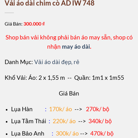
Vải áo dài chim cò AD IW 748
Giá Bán:
300.000
₫
Shop bán vải không phải bán áo may sẵn, shop có
nhận
may áo dài
.
Danh Mục:
Vải áo dài đẹp, rẻ
Khổ Vải: Áo: 2 x 1,55 m -- Quần: 1m1 x 1m55
Giá Bán
L
ụa Hàn
:
170k/ áo
-->
270k/ bộ
Lụa Tằm Thái
:
220k/ áo
-->
340k/ bộ
Lụa Bảo Anh
:
300k/ áo
-->
470k/ bộ