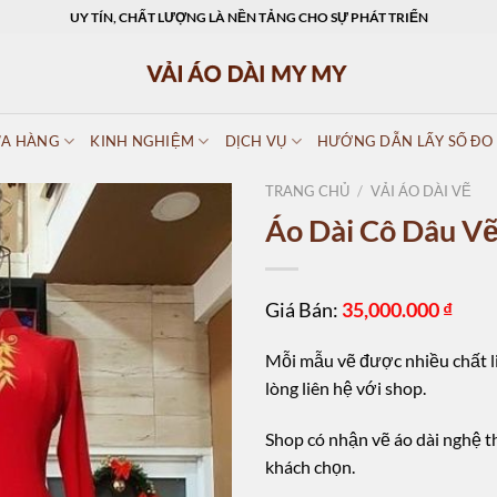
UY TÍN, CHẤT LƯỢNG LÀ NỀN TẢNG CHO SỰ PHÁT TRIỂN
A HÀNG
KINH NGHIỆM
DỊCH VỤ
HƯỚNG DẪN LẤY SỐ ĐO
TRANG CHỦ
/
VẢI ÁO DÀI VẼ
Áo Dài Cô Dâu V
Giá Bán:
35,000.000
₫
Mỗi mẫu vẽ được nhiều chất li
lòng liên hệ với shop.
Shop có nhận vẽ áo dài nghệ t
khách chọn.