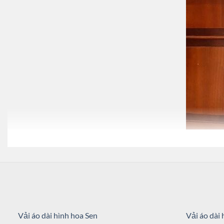
Mã:
AD V71223_99
Danh mục:
Vải Áo Dài Nhung Vẽ Tay Cao Cấp
,
Vải áo dài vẽ
,
Vải Áo Dài Vẽ 
Từ khóa:
áo dài bà sui vẽ tay
,
áo dài vẽ tay
,
Hơn 999 Mẫu Vải Áo Dài Bà Sui
dài vẽ cao cấp
,
vải nhung may áo dài
,
Vẽ áo dài nghệ thuật My My design
Vải áo dài hình hoa Sen
Vải áo dài