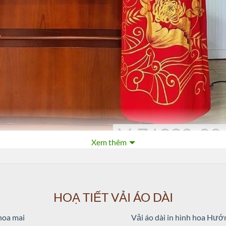
Xem thêm
Tay Lụa Thái Tuấn
HOẠ TIẾT VẢI ÁO DÀI
 Vẽ Tay Cao Cấp
,
vải áo dài bà sui vẽ tay
,
vải áo dài nhung ngồi sui
,
vải áo dài n
 hoa mai
Vải áo dài in hình hoa Hư