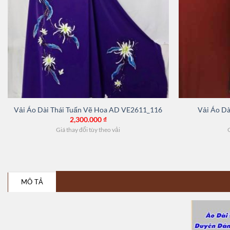
Vải Áo Dài Thái Tuấn Vẽ Hoa AD VE2611_116
Vải Áo D
2,300.000
₫
Giá thay đổi tùy theo vải
G
MÔ TẢ