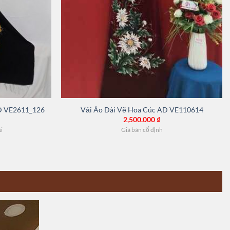
AD VE2611_126
Vải Áo Dài Vẽ Hoa Cúc AD VE110614
2,500.000
₫
ải
Giá bán cố định