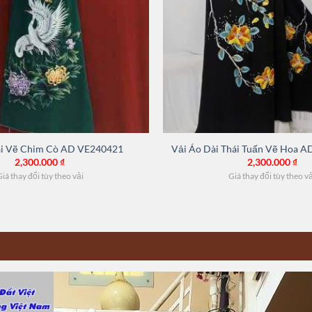
ài Vẽ Chim Cò AD VE240421
Vải Áo Dài Thái Tuấn Vẽ Hoa 
2,300.000
₫
2,300.000
₫
iá thay đổi tùy theo vải
Giá thay đổi tùy theo v