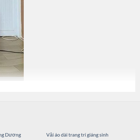
hung vẽ
,
vải áo dài nhung đẹp
,
Vải Áo Dài Thái Tuấn Vẽ Tay Cao Cấp
,
vải áo
ớng Dương
Vải áo dài trang trí giáng sinh