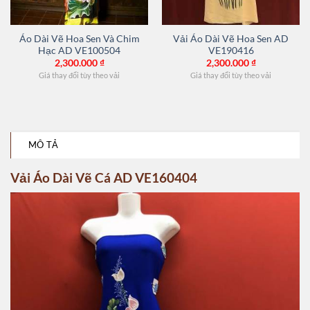
Áo Dài Vẽ Hoa Sen Và Chim
Vải Áo Dài Vẽ Hoa Sen AD
Hạc AD VE100504
VE190416
2,300.000
₫
2,300.000
₫
Giá thay đổi tùy theo vải
Giá thay đổi tùy theo vải
MÔ TẢ
Vải Áo Dài Vẽ Cá AD VE160404