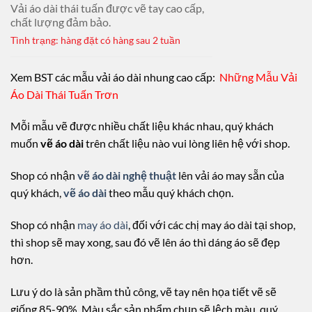
Vải áo dài thái tuấn được vẽ tay cao cấp,
chất lượng đảm bảo.
Tình trạng: hàng đặt có hàng sau 2 tuần
Xem BST các mẫu vải áo dài nhung cao cấp:
Những Mẫu Vải
Áo Dài Thái Tuấn Trơn
Mỗi mẫu vẽ được nhiều chất liệu khác nhau, quý khách
muốn
vẽ áo dài
trên chất liệu nào vui lòng liên hệ với shop.
Shop có nhận
vẽ áo dài nghệ thuật
lên vải áo may sẵn của
quý khách,
vẽ áo dài
theo mẫu quý khách chọn.
Shop có nhận
may áo dài
, đối với các chị may áo dài tại shop,
thì shop sẽ may xong, sau đó vẽ lên áo thì dáng áo sẽ đẹp
hơn.
Lưu ý do là sản phầm thủ công, vẽ tay nên họa tiết vẽ sẽ
giống 85-90%. Màu sắc sản phẩm chụp sẽ lệch màu, quý