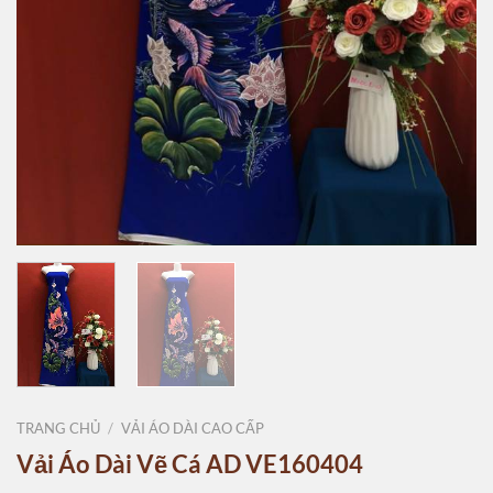
TRANG CHỦ
/
VẢI ÁO DÀI CAO CẤP
Vải Áo Dài Vẽ Cá AD VE160404