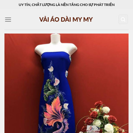
Skip
UY TÍN, CHẤT LƯỢNG LÀ NỀN TẢNG CHO SỰ PHÁT TRIỂN
to
content