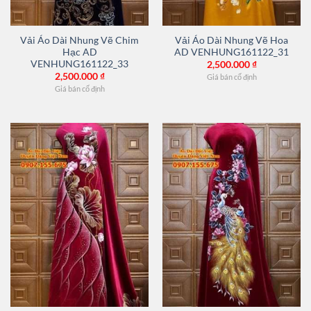
Vải Áo Dài Nhung Vẽ Chim
Vải Áo Dài Nhung Vẽ Hoa
Hạc AD
AD VENHUNG161122_31
VENHUNG161122_33
2,500.000
₫
2,500.000
₫
Giá bán cố định
Giá bán cố định