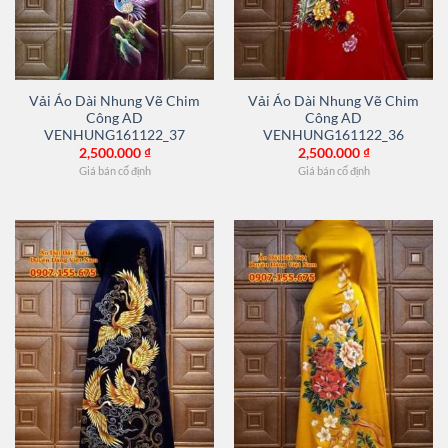
Vải Áo Dài Nhung Vẽ Chim
Vải Áo Dài Nhung Vẽ Chim
Công AD
Công AD
VENHUNG161122_37
VENHUNG161122_36
2,500.000
₫
2,500.000
₫
Giá bán cố định
Giá bán cố định