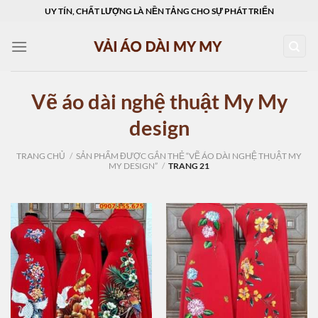
Skip
UY TÍN, CHẤT LƯỢNG LÀ NỀN TẢNG CHO SỰ PHÁT TRIỂN
to
content
Vẽ áo dài nghệ thuật My My
design
TRANG CHỦ
/
SẢN PHẨM ĐƯỢC GẮN THẺ “VẼ ÁO DÀI NGHỆ THUẬT MY
MY DESIGN”
/
TRANG 21