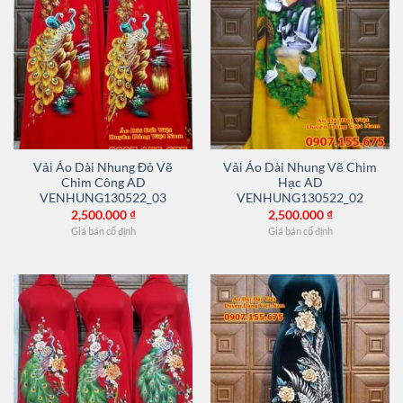
Vải Áo Dài Nhung Đỏ Vẽ
Vải Áo Dài Nhung Vẽ Chim
Chim Công AD
Hạc AD
VENHUNG130522_03
VENHUNG130522_02
2,500.000
₫
2,500.000
₫
Giá bán cố định
Giá bán cố định