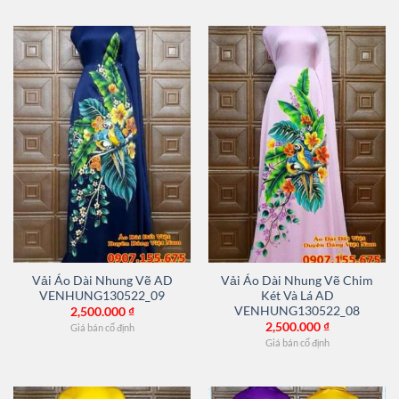
Vải Áo Dài Nhung Vẽ AD
Vải Áo Dài Nhung Vẽ Chim
VENHUNG130522_09
Két Và Lá AD
VENHUNG130522_08
2,500.000
₫
2,500.000
₫
Giá bán cố định
Giá bán cố định