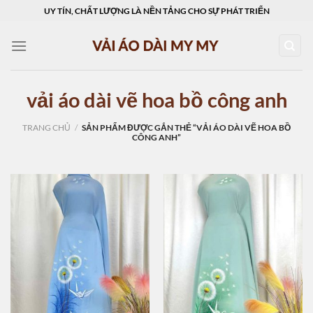
Skip
UY TÍN, CHẤT LƯỢNG LÀ NỀN TẢNG CHO SỰ PHÁT TRIỂN
to
content
vải áo dài vẽ hoa bồ công anh
TRANG CHỦ
/
SẢN PHẨM ĐƯỢC GẮN THẺ “VẢI ÁO DÀI VẼ HOA BỒ
CÔNG ANH”