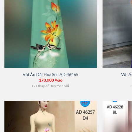
Vải Áo Dài Hoa Sen AD 46465
Vải Á
170.000
₫/áo
Giá thay đổi tùy theo vải
G