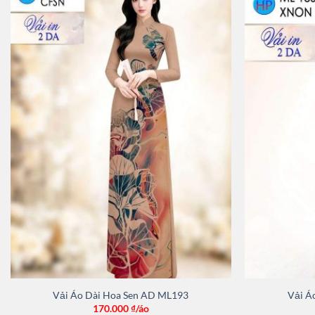
Vải Áo Dài Hoa Sen AD ML193
Vải Á
170.000
₫/áo