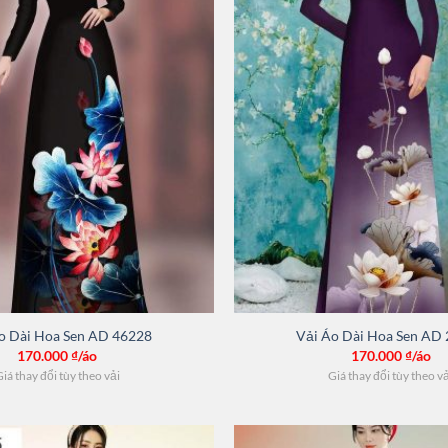
o Dài Hoa Sen AD 46228
Vải Áo Dài Hoa Sen AD
170.000
₫/áo
170.000
₫/áo
iá thay đổi tùy theo vải
Giá thay đổi tùy theo v