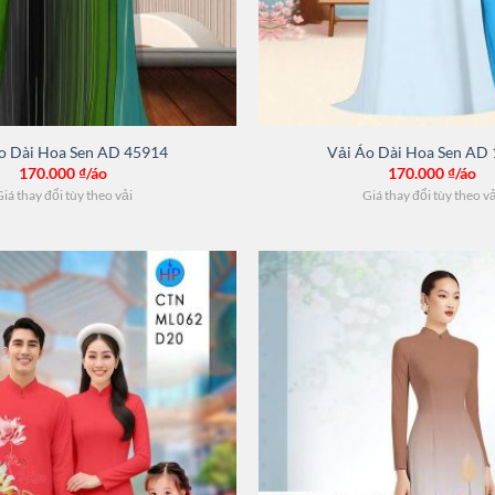
o Dài Hoa Sen AD 45914
Vải Áo Dài Hoa Sen AD
170.000
₫/áo
170.000
₫/áo
iá thay đổi tùy theo vải
Giá thay đổi tùy theo v