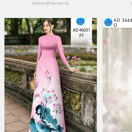
Giá thay đổi tùy theo vải
G