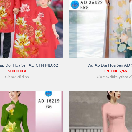
Cặp Đôi Hoa Sen AD CTN ML062
Vải Áo Dài Hoa Sen AD
500.000
₫
170.000
₫/áo
Giá bán cố định
Giá thay đổi tùy theo v