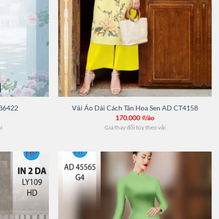
 36422
Vải Áo Dài Cách Tân Hoa Sen AD CT4158
170.000
₫/áo
ải
Giá thay đổi tùy theo vải