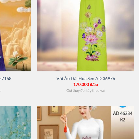
 27168
Vải Áo Dài Hoa Sen AD 36976
170.000
₫/áo
ải
Giá thay đổi tùy theo vải