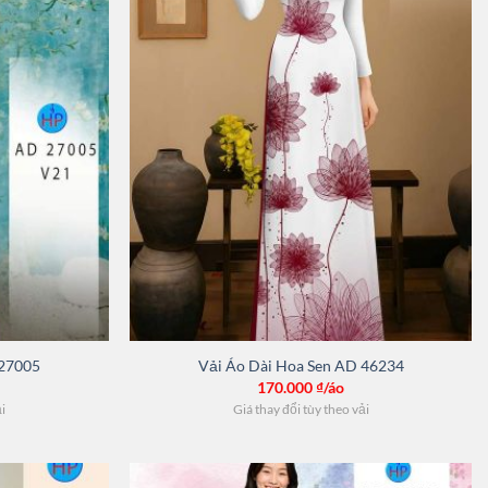
 27005
Vải Áo Dài Hoa Sen AD 46234
170.000
₫/áo
ải
Giá thay đổi tùy theo vải