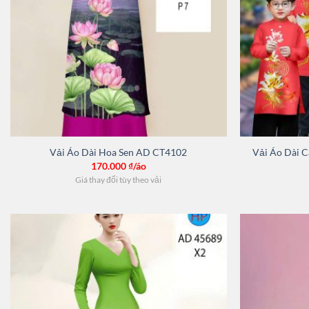
Vải Áo Dài Hoa Sen AD CT4102
Vải Áo Dài 
170.000
₫/áo
Giá thay đổi tùy theo vải