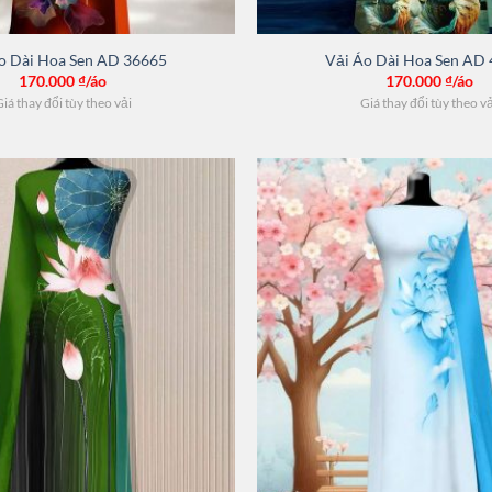
o Dài Hoa Sen AD 36665
Vải Áo Dài Hoa Sen AD
170.000
₫/áo
170.000
₫/áo
iá thay đổi tùy theo vải
Giá thay đổi tùy theo v