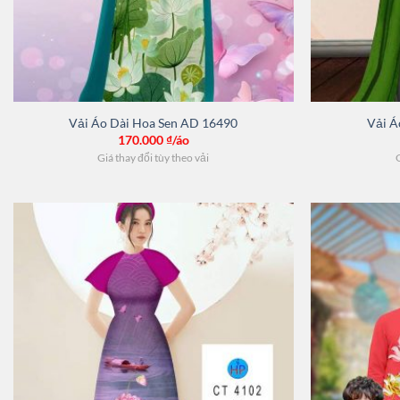
Vải Áo Dài Hoa Sen AD 16490
Vải Á
170.000
₫/áo
Giá thay đổi tùy theo vải
G