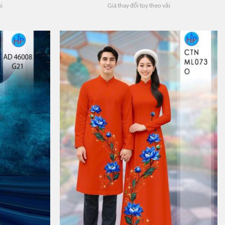
ải
Giá thay đổi tùy theo vải