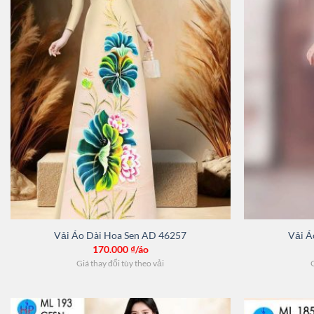
Vải Áo Dài Hoa Sen AD 46257
Vải Á
170.000
₫/áo
Giá thay đổi tùy theo vải
G