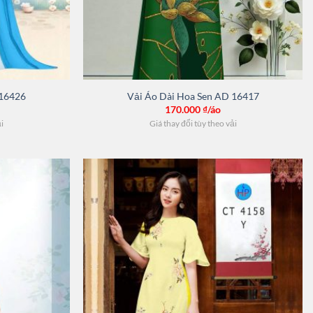
 16426
Vải Áo Dài Hoa Sen AD 16417
170.000
₫/áo
ải
Giá thay đổi tùy theo vải