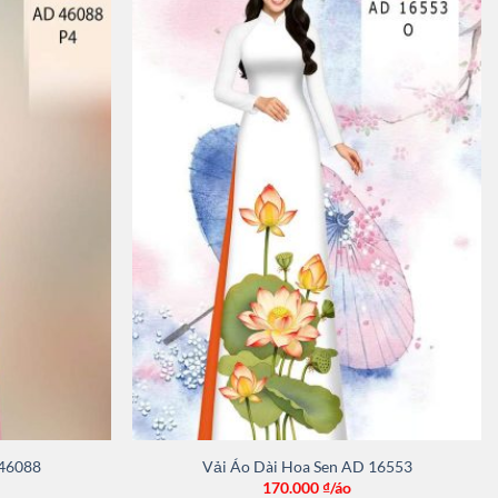
 46088
Vải Áo Dài Hoa Sen AD 16553
170.000
₫/áo