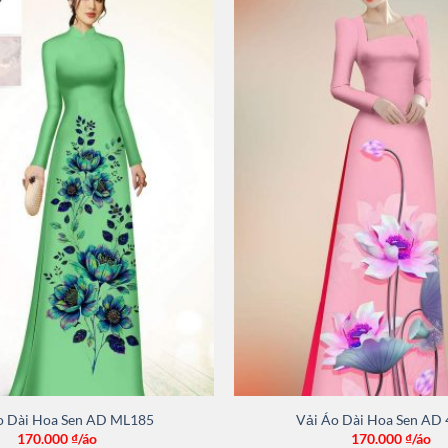
o Dài Hoa Sen AD ML185
Vải Áo Dài Hoa Sen AD
170.000
₫/áo
170.000
₫/áo