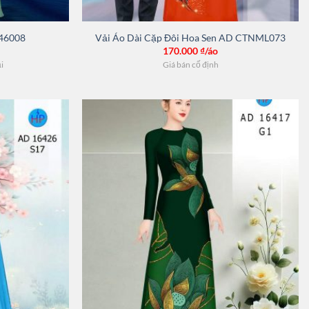
 46008
Vải Áo Dài Cặp Đôi Hoa Sen AD CTNML073
170.000
₫/áo
ải
Giá bán cố định