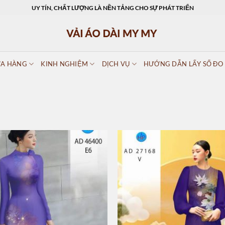
UY TÍN, CHẤT LƯỢNG LÀ NỀN TẢNG CHO SỰ PHÁT TRIỂN
A HÀNG
KINH NGHIỆM
DỊCH VỤ
HƯỚNG DẪN LẤY SỐ ĐO