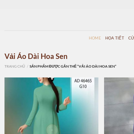
Skip
to
content
HOME
HỌA TIẾT
CỬ
Vải Áo Dài Hoa Sen
TRANG CHỦ
/
SẢN PHẨM ĐƯỢC GẮN THẺ “VẢI ÁO DÀI HOA SEN”