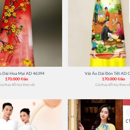
o Dài Hoa Mai AD 46394
Vải Áo Dài Đón Tết AD 
170.000
₫/áo
170.000
₫/áo
iá thay đổi tùy theo vải
Giá thay đổi tùy theo v