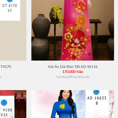
CT4170
Vải Áo Dài Đón Tết AD 46116
170.000
₫/áo
ải
Giá thay đổi tùy theo vải