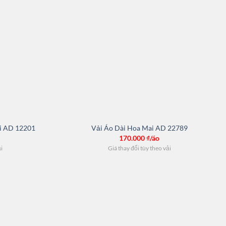
ai AD 12201
Vải Áo Dài Hoa Mai AD 22789
170.000
₫/áo
ải
Giá thay đổi tùy theo vải