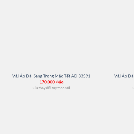
Vải Áo Dài Sang Trọng Mặc Tết AD 33591
Vải Áo Dà
170.000
₫/áo
Giá thay đổi tùy theo vải
G