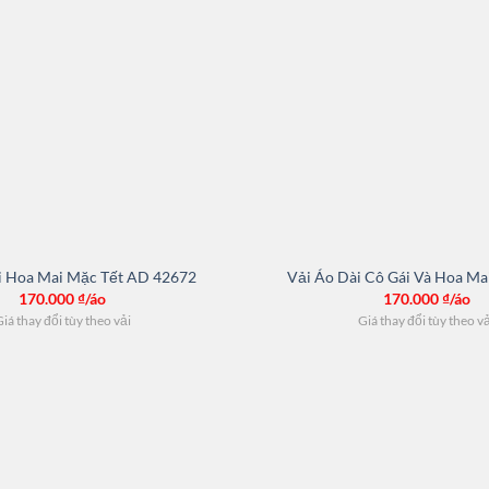
i Hoa Mai Mặc Tết AD 42672
Vải Áo Dài Cô Gái Và Hoa M
170.000
₫/áo
170.000
₫/áo
iá thay đổi tùy theo vải
Giá thay đổi tùy theo v