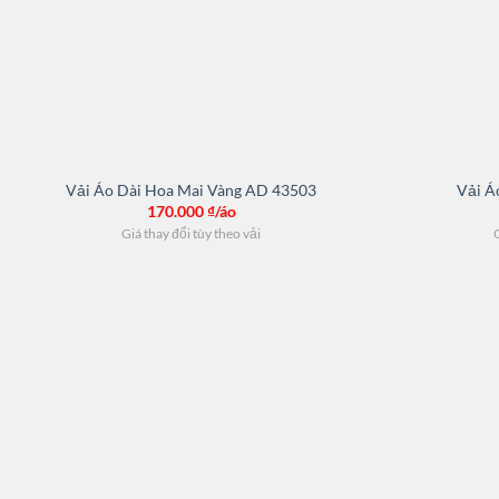
Vải Áo Dài Hoa Mai Vàng AD 43503
Vải Á
170.000
₫/áo
Giá thay đổi tùy theo vải
G