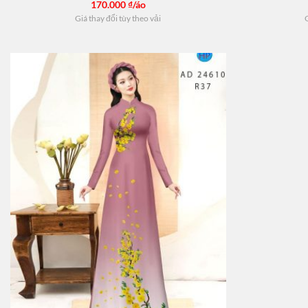
170.000
₫/áo
Giá thay đổi tùy theo vải
G