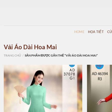
Skip
to
content
HOME
HỌA TIẾT
CỬ
Vải Áo Dài Hoa Mai
TRANG CHỦ
/
SẢN PHẨM ĐƯỢC GẮN THẺ “VẢI ÁO DÀI HOA MAI”