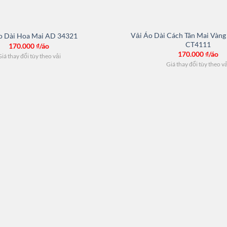
Vải Áo Dài Cách Tân Mai Vàn
o Dài Hoa Mai AD 34321
CT4111
170.000
₫/áo
170.000
₫/áo
iá thay đổi tùy theo vải
Giá thay đổi tùy theo v