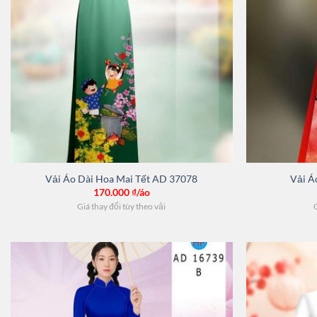
Vải Áo Dài Hoa Mai Tết AD 37078
Vải Á
170.000
₫/áo
Giá thay đổi tùy theo vải
G