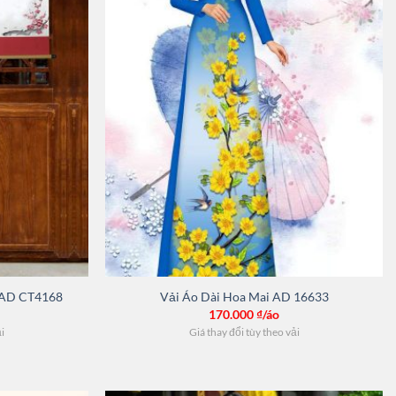
t AD CT4168
Vải Áo Dài Hoa Mai AD 16633
170.000
₫/áo
ải
Giá thay đổi tùy theo vải