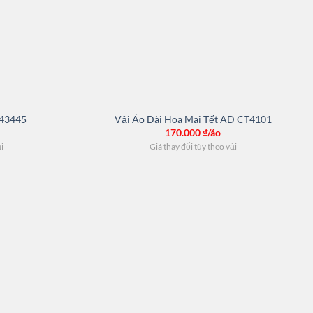
 43445
Vải Áo Dài Hoa Mai Tết AD CT4101
170.000
₫/áo
ải
Giá thay đổi tùy theo vải