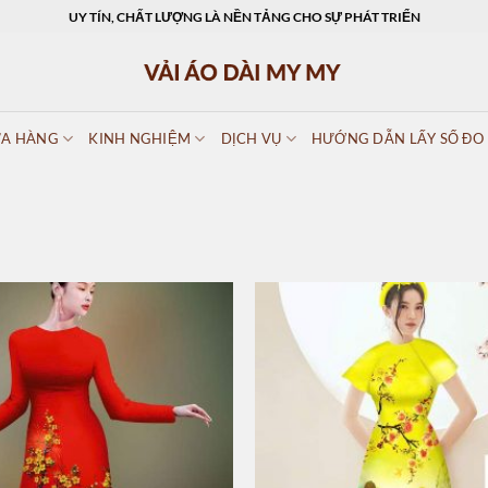
UY TÍN, CHẤT LƯỢNG LÀ NỀN TẢNG CHO SỰ PHÁT TRIỂN
A HÀNG
KINH NGHIỆM
DỊCH VỤ
HƯỚNG DẪN LẤY SỐ ĐO