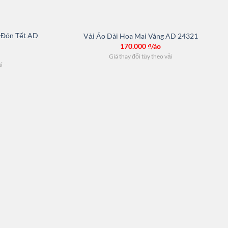
g Đón Tết AD
Vải Áo Dài Hoa Mai Vàng AD 24321
170.000
₫/áo
Giá thay đổi tùy theo vải
ải