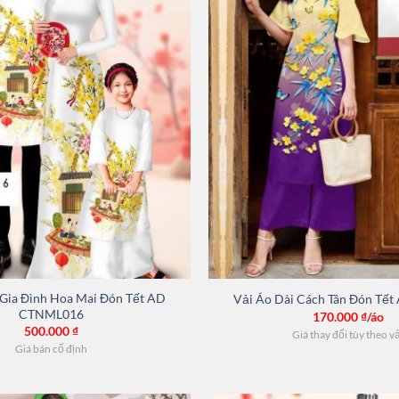
 Gia Đình Hoa Mai Đón Tết AD
Vải Áo Dài Cách Tân Đón Tế
CTNML016
170.000
₫/áo
500.000
₫
Giá thay đổi tùy theo v
Giá bán cố định