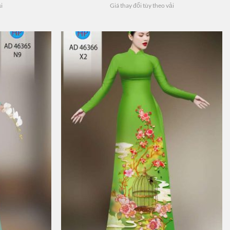
ải
Giá thay đổi tùy theo vải