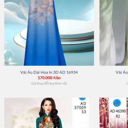
Vải Áo Dài Hoa In 3D AD 16934
Vải Áo
170.000
₫/áo
Giá thay đổi tùy theo vải
G