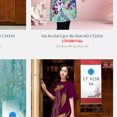
D CT4143
Vải Áo Dài Cách Tân Xinh AD CT2256
170.000
₫/áo
ải
Giá thay đổi tùy theo vải