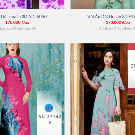
 Dài Hoa In 3D AD 46367
Vải Áo Dài Hoa In 3D A
170.000
₫/áo
170.000
₫/áo
iá thay đổi tùy theo vải
Giá thay đổi tùy theo v