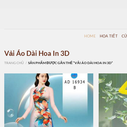
Skip
to
content
HOME
HỌA TIẾT
CỬ
Vải Áo Dài Hoa In 3D
TRANG CHỦ
/
SẢN PHẨM ĐƯỢC GẮN THẺ “VẢI ÁO DÀI HOA IN 3D”