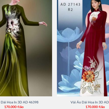
 Dài Hoa In 3D AD 46398
Vải Áo Dài Hoa In 3D A
170.000
₫/áo
170.000
₫/áo