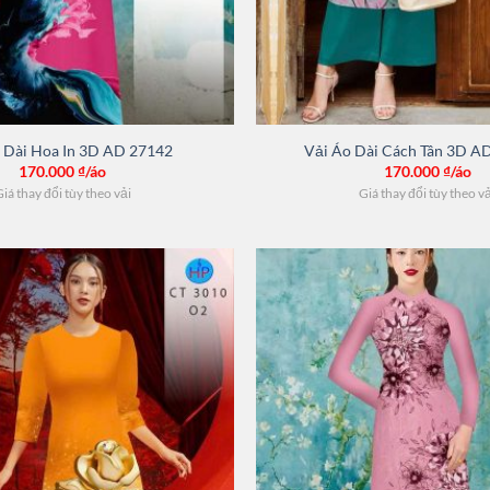
 Dài Hoa In 3D AD 27142
Vải Áo Dài Cách Tân 3D A
170.000
₫/áo
170.000
₫/áo
iá thay đổi tùy theo vải
Giá thay đổi tùy theo v