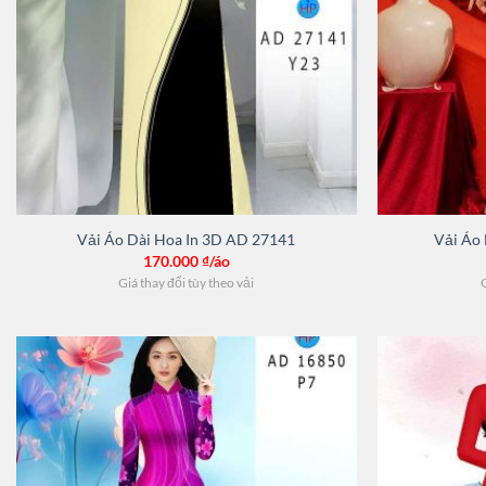
Vải Áo Dài Hoa In 3D AD 27141
Vải Áo
170.000
₫/áo
Giá thay đổi tùy theo vải
G