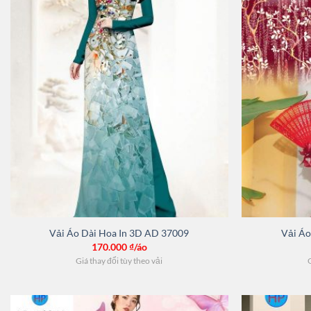
Vải Áo Dài Hoa In 3D AD 37009
Vải Áo
170.000
₫/áo
Giá thay đổi tùy theo vải
G