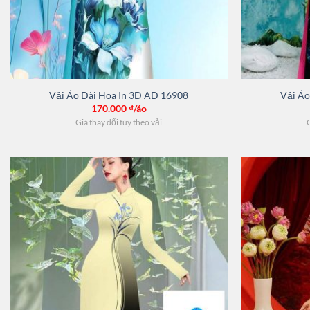
Vải Áo Dài Hoa In 3D AD 16908
Vải Áo
170.000
₫/áo
Giá thay đổi tùy theo vải
G