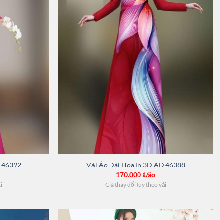
D 46392
Vải Áo Dài Hoa In 3D AD 46388
170.000
₫/áo
ải
Giá thay đổi tùy theo vải