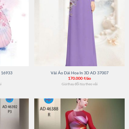
D 16933
Vải Áo Dài Hoa In 3D AD 37007
170.000
₫/áo
ải
Giá thay đổi tùy theo vải