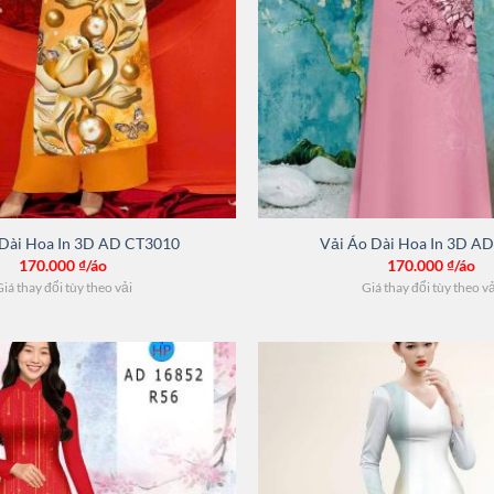
 Dài Hoa In 3D AD CT3010
Vải Áo Dài Hoa In 3D A
170.000
₫/áo
170.000
₫/áo
iá thay đổi tùy theo vải
Giá thay đổi tùy theo v