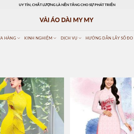
UY TÍN, CHẤT LƯỢNG LÀ NỀN TẢNG CHO SỰ PHÁT TRIỂN
A HÀNG
KINH NGHIỆM
DỊCH VỤ
HƯỚNG DẪN LẤY SỐ ĐO