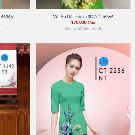
D 46365
Vải Áo Dài Hoa In 3D AD 46366
170.000
₫/áo
ải
Giá thay đổi tùy theo vải