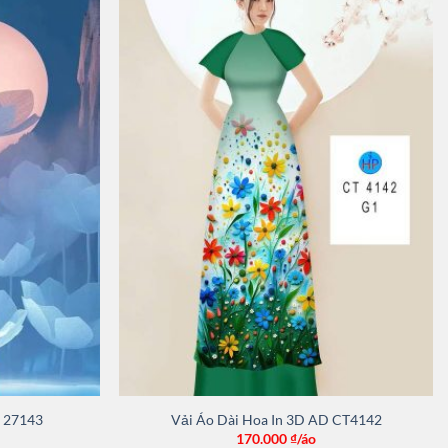
D 27143
Vải Áo Dài Hoa In 3D AD CT4142
170.000
₫/áo