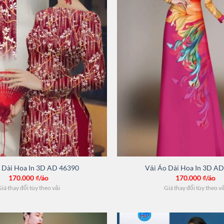
 Dài Hoa In 3D AD 46390
Vải Áo Dài Hoa In 3D A
170.000
₫/áo
170.000
₫/áo
iá thay đổi tùy theo vải
Giá thay đổi tùy theo v