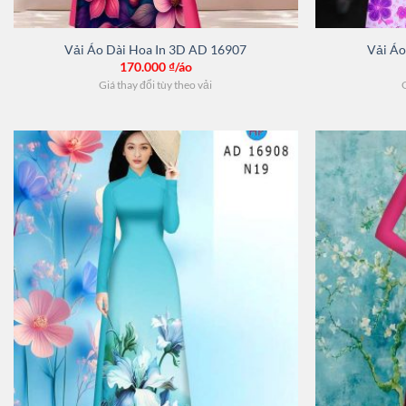
Vải Áo Dài Hoa In 3D AD 16907
Vải Áo
170.000
₫/áo
Giá thay đổi tùy theo vải
G