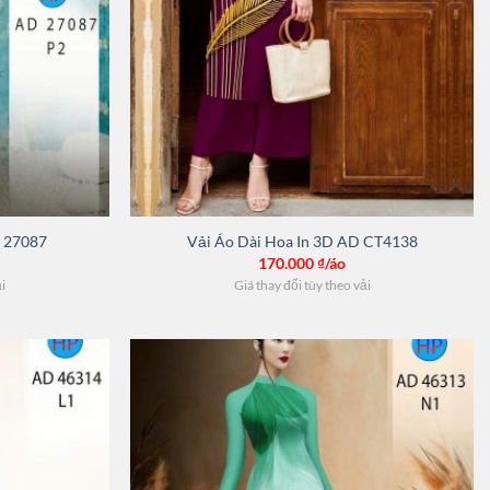
D 27087
Vải Áo Dài Hoa In 3D AD CT4138
170.000
₫/áo
ải
Giá thay đổi tùy theo vải