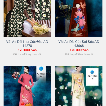
Vải Áo Dài Hoa Cúc Đều AD
Vải Áo Dài Cúc Đại Đóa AD
14278
43668
170.000
₫/áo
170.000
₫/áo
Giá thay đổi tùy theo vải
Giá thay đổi tùy theo vải