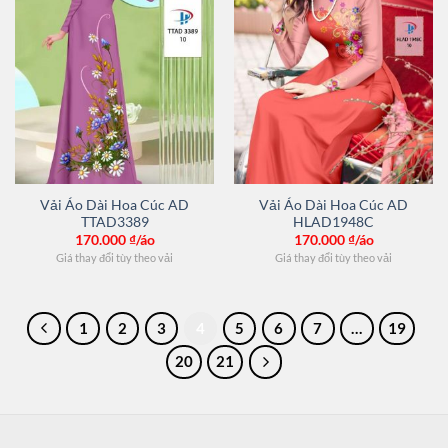
Vải Áo Dài Hoa Cúc AD
Vải Áo Dài Hoa Cúc AD
TTAD3389
HLAD1948C
170.000
₫/áo
170.000
₫/áo
Giá thay đổi tùy theo vải
Giá thay đổi tùy theo vải
1
2
3
4
5
6
7
…
19
20
21