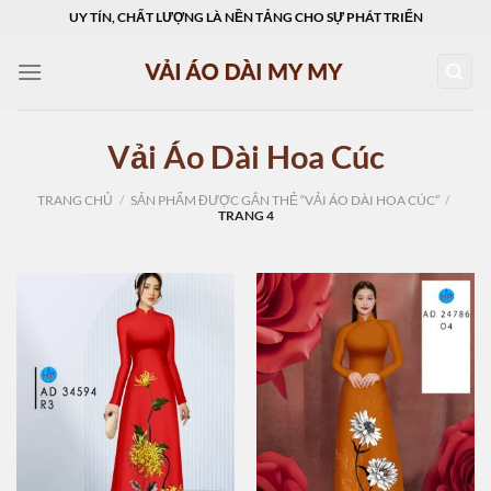
Skip
UY TÍN, CHẤT LƯỢNG LÀ NỀN TẢNG CHO SỰ PHÁT TRIỂN
to
content
Vải Áo Dài Hoa Cúc
TRANG CHỦ
/
SẢN PHẨM ĐƯỢC GẮN THẺ “VẢI ÁO DÀI HOA CÚC”
/
TRANG 4