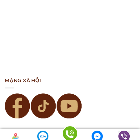
MẠNG XÃ HỘI
© 2014
Vải áo dài My My