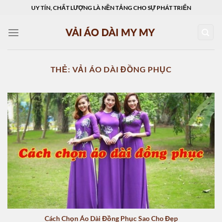
Skip
UY TÍN, CHẤT LƯỢNG LÀ NỀN TẢNG CHO SỰ PHÁT TRIỂN
to
content
THẺ:
VẢI ÁO DÀI ĐỒNG PHỤC
Cách Chọn Áo Dài Đồng Phục Sao Cho Đẹp