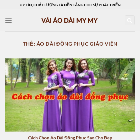
Skip
UY TÍN, CHẤT LƯỢNG LÀ NỀN TẢNG CHO SỰ PHÁT TRIỂN
to
content
THẺ:
ÁO DÀI ĐỒNG PHỤC GIÁO VIÊN
Cách Chọn Áo Dài Đồng Phục Sao Cho Đẹp