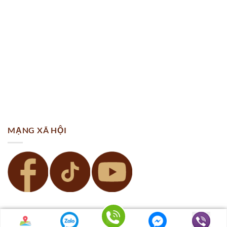
MẠNG XÃ HỘI
© 2014
Vải áo dài My My