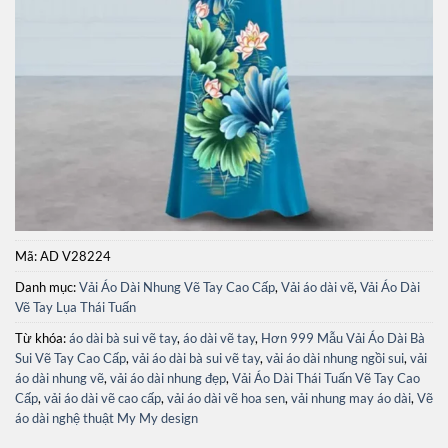
Mã:
AD V28224
Danh mục:
Vải Áo Dài Nhung Vẽ Tay Cao Cấp
,
Vải áo dài vẽ
,
Vải Áo Dài
Vẽ Tay Lụa Thái Tuấn
Từ khóa:
áo dài bà sui vẽ tay
,
áo dài vẽ tay
,
Hơn 999 Mẫu Vải Áo Dài Bà
Sui Vẽ Tay Cao Cấp
,
vải áo dài bà sui vẽ tay
,
vải áo dài nhung ngồi sui
,
vải
áo dài nhung vẽ
,
vải áo dài nhung đẹp
,
Vải Áo Dài Thái Tuấn Vẽ Tay Cao
Cấp
,
vải áo dài vẽ cao cấp
,
vải áo dài vẽ hoa sen
,
vải nhung may áo dài
,
Vẽ
áo dài nghệ thuật My My design