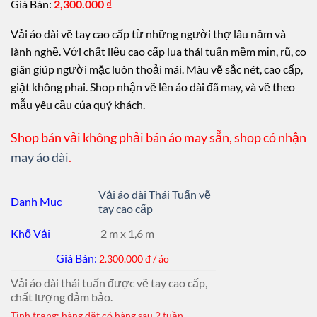
Giá Bán:
2,300.000
₫
Vải áo dài vẽ tay cao cấp từ những người thợ lâu năm và
lành nghề. Với chất liệu cao cấp lụa thái tuấn mềm mịn, rũ, co
giãn giúp người mặc luôn thoải mái. Màu vẽ sắc nét, cao cấp,
giặt không phai. Shop nhận vẽ lên áo dài đã may, và vẽ theo
mẫu yêu cầu của quý khách.
Shop bán vải không phải bán áo may sẵn, shop có nhận
may áo dài
.
Vải áo dài Thái Tuấn vẽ
Danh Mục
tay cao cấp
Khổ Vải
2 m x 1,6 m
Giá Bán:
2.300.000 đ / áo
Vải áo dài thái tuấn được vẽ tay cao cấp,
chất lượng đảm bảo.
Tình trạng: hàng đặt có hàng sau 2 tuần