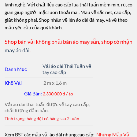
lành nghề. Với chất liệu cao cấp lụa thái tuấn mềm mịn, rũ, co
giãn giúp người mặc luôn thoải mái. Màu vẽ sắc nét, cao cấp,
giặt không phai. Shop nhận vẽ lên áo dài đã may, và vẽ theo
mẫu yêu cầu của quý khách.
Shop bán vải không phải bán áo may sẵn, shop có nhận
may áo dài
.
Vải áo dài Thái Tuấn vẽ
Danh Mục
tay cao cấp
Khổ Vải
2 m x 1,6 m
Giá Bán:
2.300.000 đ / áo
Vải áo dài thái tuấn được vẽ tay cao cấp,
chất lượng đảm bảo.
Tình trạng: hàng đặt có hàng sau 2 tuần
Xem BST các mẫu vải áo dài nhung cao cấp:
Những Mẫu Vải