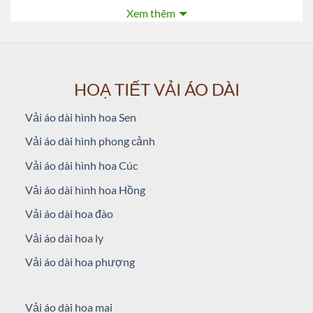
Xem thêm
HOẠ TIẾT VẢI ÁO DÀI
Mã:
AD V51070
Vải áo dài hình hoa Sen
Danh mục:
Vải Áo Dài Nhung Vẽ Tay Cao Cấp
,
Vải áo dài vẽ
,
Vải Áo Dài
Vẽ Tay Lụa Thái Tuấn
Vải áo dài hình phong cảnh
Từ khóa:
áo dài bà sui vẽ tay
,
áo dài vẽ tay
,
Hơn 999 Mẫu Vải Áo Dài Bà
Vải áo dài hình hoa Cúc
Sui Vẽ Tay Cao Cấp
,
vải áo dài bà sui vẽ tay
,
vải áo dài nhung ngồi sui
,
vải
áo dài nhung vẽ
,
vải áo dài nhung đẹp
,
Vải Áo Dài Thái Tuấn Vẽ Tay Cao
Vải áo dài hình hoa Hồng
Cấp
,
vải áo dài vẽ cao cấp
,
vải áo dài vẽ hoa sen
,
vải nhung may áo dài
,
Vẽ
áo dài nghệ thuật My My design
Vải áo dài hoa đào
Vải áo dài hoa ly
Vải áo dài hoa phượng
Vải áo dài hoa mai