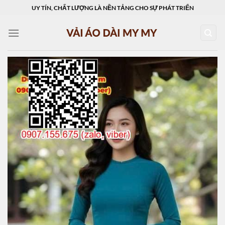
Skip
UY TÍN, CHẤT LƯỢNG LÀ NỀN TẢNG CHO SỰ PHÁT TRIỂN
to
content