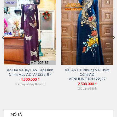
Áo Dài Vẽ Tay Cao Cấp Hình
Vải Áo Dài Nhung Vẽ Chim
Chim Hạc AD V71223_87
Công AD
VENHUNG161122_27
4,500.000
₫
2,500.000
₫
Giá thay đổi tùy theo vải
Giá bán cố định
MÔ TẢ