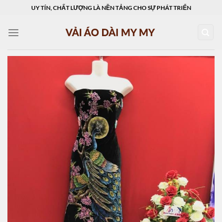
Skip
UY TÍN, CHẤT LƯỢNG LÀ NỀN TẢNG CHO SỰ PHÁT TRIỂN
to
content