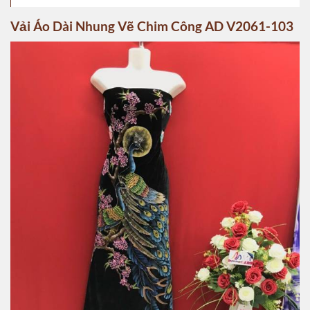
Vải Áo Dài Nhung Vẽ Chim Công AD V2061-103