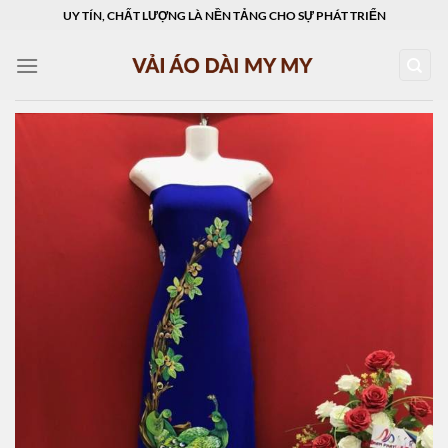
Skip
UY TÍN, CHẤT LƯỢNG LÀ NỀN TẢNG CHO SỰ PHÁT TRIỂN
to
content