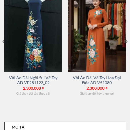
Vải Áo Dài Ngồi Sui Vẽ Tay
Vải Áo Dài Vẽ Tay Hoa Đại
AD VE281123_02
Đóa AD V51080
2,300.000
₫
2,300.000
₫
Giá thay đổi tùy theo vải
Giá thay đổi tùy theo vải
MÔ TẢ